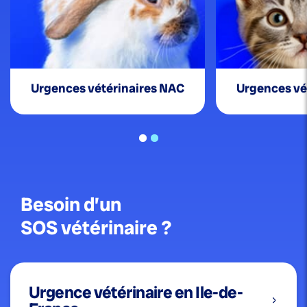
Urgences
vétérinaires NAC
Urgences
vé
Besoin d’un
SOS vétérinaire ?
Urgence vétérinaire en Ile-de-