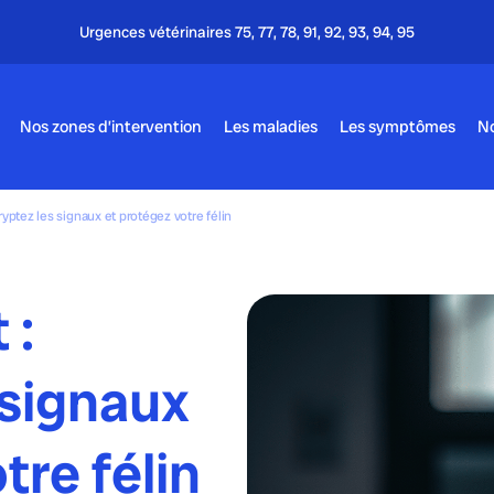
Nos zones d’intervention
Les maladies
Les symptômes
No
ryptez les signaux et protégez votre félin
 :
 signaux
tre félin