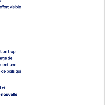
e
effort visible
tion trop
arge de
tuent une
de poils qui
l et
 nouvelle