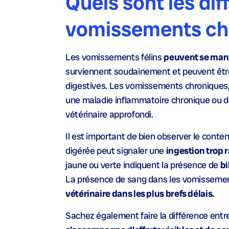
Quels sont les dif
vomissements che
Les vomissements félins
peuvent se mani
surviennent soudainement et peuvent être
digestives. Les vomissements chroniques,
une maladie inflammatoire chronique ou de
vétérinaire approfondi.
Il est important de bien observer le cont
digérée peut signaler une
ingestion trop
jaune ou verte indiquent la présence de
bi
La présence de sang dans les vomissemen
vétérinaire dans les plus brefs délais.
Sachez également faire la différence ent