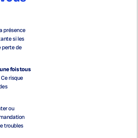
la présence
ante si les
 perte de
’une fois tous
 Ce risque
des
nter ou
ommandation
de troubles