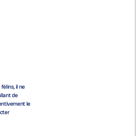
lins, il ne
llant de
tentivement le
cter