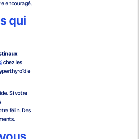
tre encouragé.
s qui
stinaux
%
chez les
yperthyroïdie
de. Si votre
s
tre félin. Des
ments.
 vous