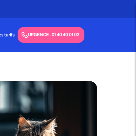
Appel gratuit - 24h/24 & 7j/7
URGENCE : 01 40 40 01 02
s tarifs