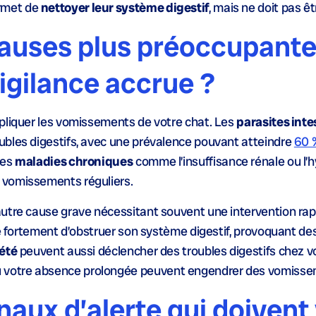
rmet de
nettoyer leur système digestif
, mais ne doit pas ê
causes plus préoccupante
igilance accrue ?
pliquer les vomissements de votre chat. Les
parasites inte
ubles digestifs, avec une prévalence pouvant atteindre
60 
Des
maladies chroniques
comme l’insuffisance rénale ou l’h
 vomissements réguliers.
utre cause grave nécessitant souvent une intervention rapi
ue fortement d’obstruer son système digestif, provoquant de
iété
peuvent aussi déclencher des troubles digestifs chez vo
votre absence prolongée peuvent engendrer des vomisse
naux d’alerte qui doivent