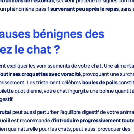
ntractions de l’estomac
, souvent précédé de signes comm
est un phénomène passif
survenant peu après le repas
, sans 
causes bénignes des
z le chat ?
nt expliquer les vomissements de votre chat. Une alimenta
outir ses croquettes avec voracité
, provoquant une surch
omissement. Les tristement célèbres
boules de poils
consti
lette quotidienne, votre chat ingurgite une bonne quantité 
estif.
rutal
peut aussi perturber l’équilibre digestif de votre anima
oi il est recommandé d’
introduire progressivement toute
bien que naturelle pour les chats, peut aussi provoquer des