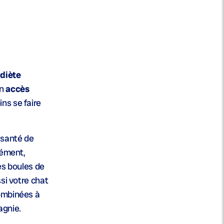
diète
un
accès
ins se faire
e santé de
lément,
es boules de
si votre chat
combinées à
agnie.