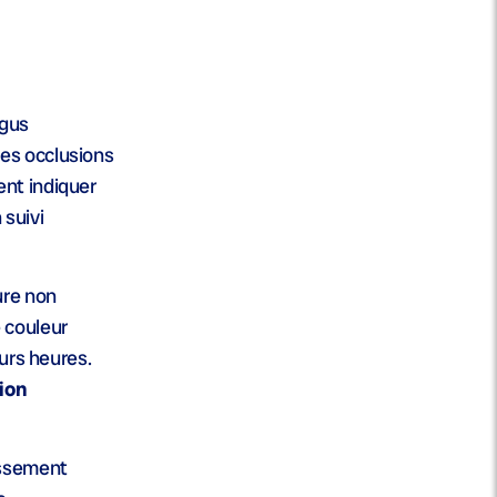
igus
es occlusions
ent indiquer
 suivi
ure non
 couleur
urs heures.
ion
issement