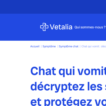
5
Qui sommes-nous ?
Accueil
|
Symptôme
|
Symptôme chat
|
Chat qui vomit : déc
Chat qui vomit
décryptez les
et protégez vo