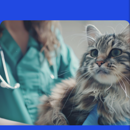
publié le 26 juin 2025 par Christophe Le Dref
Maladies des yeux : guide
complet pour préserver...
publié le 14 juin 2025 par Christophe Le Dref
Maladie de Lyme chez le chien :
comprendre...
publié le 29 mai 2025 par Christophe Le Dref
Épilepsie canine : guide complet