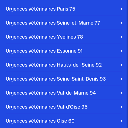
traiter cette...
Urgences vétérinaires Paris
75
Urgences vétérinaires Seine-et-Marne
77
Urgences vétérinaires Yvelines
78
publié le 2 juillet 2025 par Christophe Le Dref
Dirofilariose : ce parasite qui
Urgences vétérinaires Essonne
91
menace le cœur...
Urgences vétérinaires Hauts-de -Seine
92
Urgences vétérinaires Seine-Saint-Denis
93
Urgences vétérinaires Val-de-Marne
94
publié le 28 juin 2025 par Christophe Le Dref
Maladies de peau chez le chien :
comprendre...
Urgences vétérinaires Val-d'Oise
95
Urgences vétérinaires Oise
60