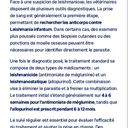
Face à une suspicion de leishmaniose, les vétérinaires
disposent de plusieurs outils diagnostiques. La prise
de sang est généralement la première étape,
permettant de
rechercher les anticorps contre
Leishmania infantum
. Dans certains cas, des examens
plus poussés comme des biopsies cutanées ou des
ponctions de moelle osseuse peuvent être
nécessaires pour identifier directement le parasite.
Une fois le diagnostic posé, le traitement standard se
compose de deux types de médicaments : un
leishmanicide
(antimoniate de méglumine) et un
leishmanostatique
(allopurinol). Cette combinaison
vise à éliminer le parasite et à freiner sa multiplication.
Le traitement initial s’étend généralement sur
4 à 6
semaines pour l’antimoniate de méglumine
, tandis que
l’allopurinol est prescrit pendant 6 à 12 mois
.
Le suivi régulier est essentiel pour évaluer l’efficacité
du traitement et ajuster la prise en charge. Des