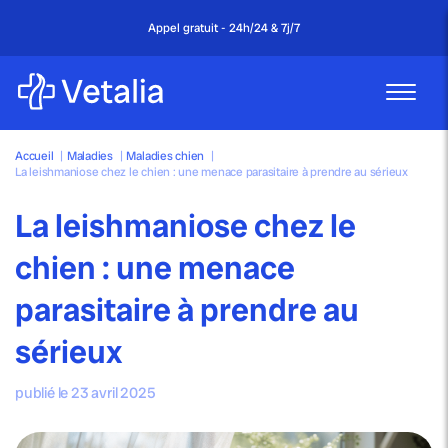
Appel gratuit - 24h/24 & 7j/7
Accueil
|
Maladies
|
Maladies chien
|
La leishmaniose chez le chien : une menace parasitaire à prendre au sérieux
La leishmaniose chez le
chien : une menace
parasitaire à prendre au
sérieux
publié le 23 avril 2025