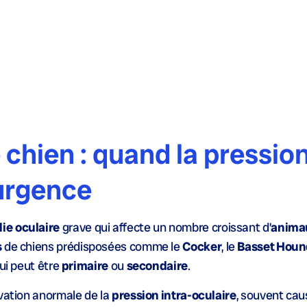
chien : quand la pressio
 urgence
ie
oculaire
grave qui affecte un nombre croissant d’
anima
s
de chiens prédisposées comme le
Cocker
, le
Basset Houn
ui peut être
primaire
ou
secondaire
.
évation anormale de la
pression intra-oculaire
, souvent cau