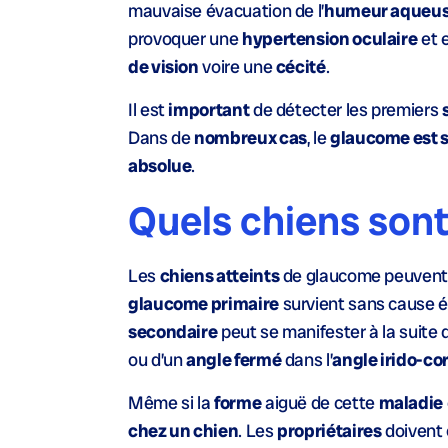
mauvaise évacuation de l’
humeur aqueu
provoquer une
hypertension oculaire
et 
de vision
voire une
cécité
.
Il est
important
de détecter les premiers
Dans de
nombreux cas
, le
glaucome est 
absolue
.
Quels chiens son
Les
chiens atteints
de glaucome peuvent d
glaucome primaire
survient sans cause é
secondaire
peut se manifester à la suite 
ou d’un
angle fermé
dans l’
angle irido-c
Même si la
forme
aiguë de cette
maladie
chez un chien
. Les
propriétaires
doivent 