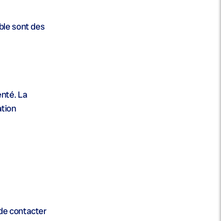
ible sont des
enté. La
ation
de contacter