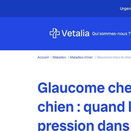
Qui sommes-nous ?
Accueil
|
Maladies
|
Maladies chien
|
Glaucome chez le chie
Glaucome che
chien : quand 
pression dans 