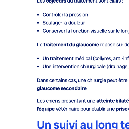
Les
objectifs
du traitement sont clairs :
Contrôler la pression
Soulager la
douleur
Conserver la
fonction visuelle
sur le lo
Le
traitement du glaucome
repose sur d
Un
traitement médical
(collyres, anti-in
Une
intervention chirurgicale
(
drainage
Dans certains cas, une chirurgie peut être 
glaucome secondaire
.
Les chiens présentant une
atteinte bilaté
l’
équipe
vétérinaire pour établir une
prise
Un suivi au long 