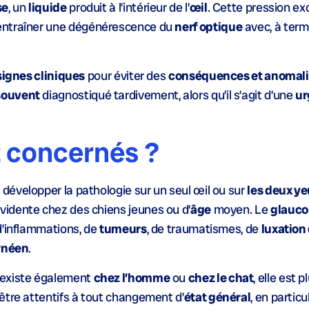
se
, un
liquide
produit à l’intérieur de l’
œil
. Cette pression ex
entraîner une dégénérescence du
nerf optique
avec, à term
signes cliniques
pour éviter des
conséquences et anomal
souvent
diagnostiqué tardivement, alors qu’il s’agit d’une
ur
t concernés ?
évelopper la pathologie sur un seul œil ou sur
les deux y
vidente chez des chiens jeunes ou d’
âge
moyen. Le
glauc
d’inflammations, de
tumeurs
, de traumatismes, de
luxation 
ornéen
.
existe également
chez l’homme
ou
chez le chat
, elle est p
être attentifs à tout changement d’
état général
, en particu