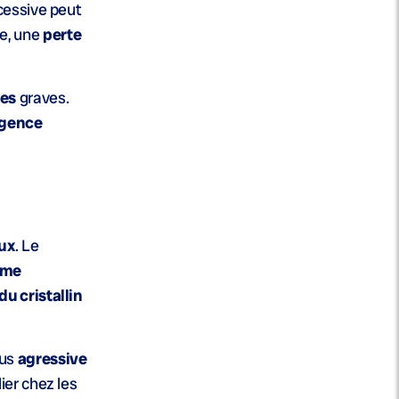
cessive peut
e, une
perte
ies
graves.
gence
eux
. Le
ome
du cristallin
lus
agressive
lier chez les