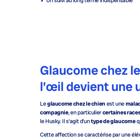
Un suivi au long terme indispensable
Glaucome chez le 
l’œil devient une
Le
glaucome chez le chien
est une
malad
compagnie
, en particulier
certaines race
le Husky. Il s’agit d’un
type de glaucome
q
Cette affection se caractérise par une él