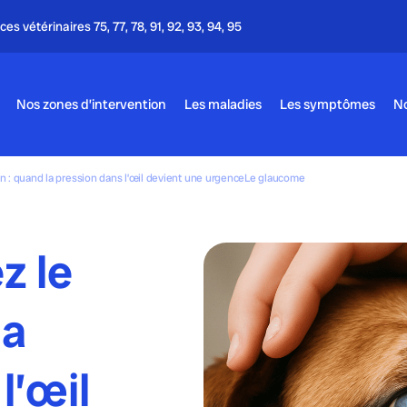
Appel gratuit - 24h/24 & 7j/7
Nos zones d’intervention
Les maladies
Les symptômes
No
n : quand la pression dans l’œil devient une urgenceLe glaucome
z le
la
l’œil