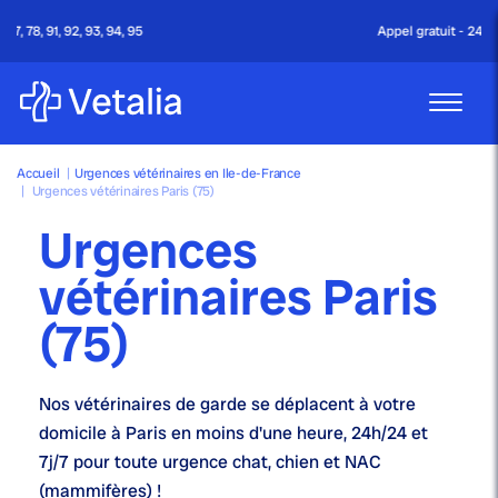
Appel gratuit - 24h/24 & 7j/7
Accueil
|
Urgences vétérinaires en Ile-de-France
|
Urgences vétérinaires Paris (75)
Urgences
vétérinaires Paris
(75)
Nos
vétérinaires de garde
se déplacent à votre
domicile à Paris en moins d'une heure,
24h/24 et
7j/7
pour toute urgence chat, chien et NAC
(mammifères) !