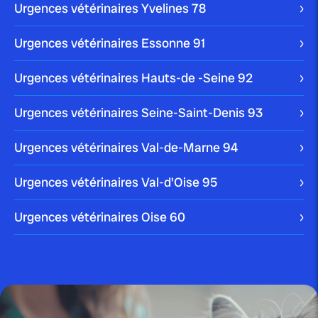
Urgences vétérinaires Yvelines
78
publié le 2 juillet 2025 par Christophe Le Dref
Dirofilariose : ce parasite qui
Urgences vétérinaires Essonne
91
menace le cœur...
Urgences vétérinaires Hauts-de -Seine
92
Urgences vétérinaires Seine-Saint-Denis
93
Urgences vétérinaires Val-de-Marne
94
publié le 28 juin 2025 par Christophe Le Dref
Maladies de peau chez le chien :
comprendre...
Urgences vétérinaires Val-d'Oise
95
Urgences vétérinaires Oise
60
publié le 26 juin 2025 par Christophe Le Dref
Maladies des yeux : guide
complet pour préserver...