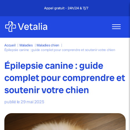
Appel gratuit - 24h/24 & 7j/7
Accueil
|
Maladies
|
Maladies chien
|
Épilepsie canine : guide complet pour comprendre et soutenir votre chien
Épilepsie canine : guide
complet pour comprendre et
soutenir votre chien
publié le 29 mai 2025