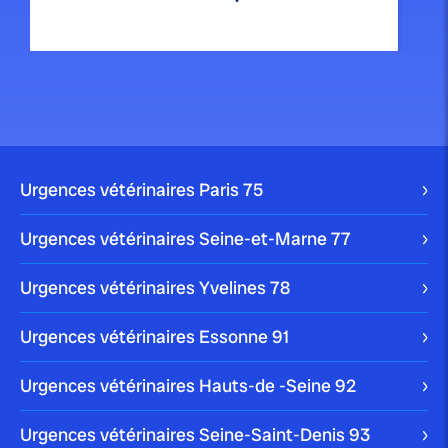
publié le 6 juillet 2025 par Christophe Le Dref
La méningite canine : identifier et
traiter cette...
Urgences vétérinaires Paris
75
Urgences vétérinaires Seine-et-Marne
77
Urgences vétérinaires Yvelines
78
publié le 2 juillet 2025 par Christophe Le Dref
Dirofilariose : ce parasite qui
Urgences vétérinaires Essonne
91
menace le cœur...
Urgences vétérinaires Hauts-de -Seine
92
Urgences vétérinaires Seine-Saint-Denis
93