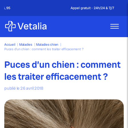
Appel gratuit - 24h/24 & 7j/7
Accueil
|
Maladies
|
Maladies chien
|
Puces d’un chien : comment les traiter efficacement ?
Puces d’un chien : comment
les traiter efficacement ?
publié le 26 avril 2018