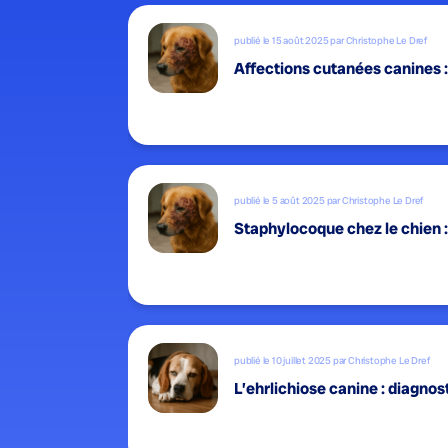
publié le 15 août 2025 par Christophe Le Dref
Affections cutanées canines :
publié le 5 août 2025 par Christophe Le Dref
Staphylocoque chez le chien : 
publié le 10 juillet 2025 par Christophe Le Dref
L’ehrlichiose canine : diagnos