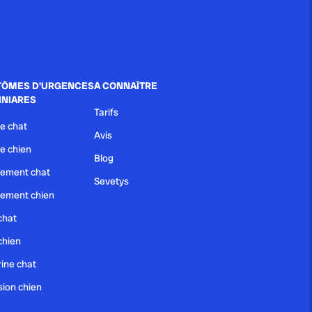
ÔMES D'URGENCES
A CONNAÎTRE
INIARES
Tarifs
e chat
Avis
e chien
Blog
ement chat
Sevetys
ement chien
chat
chien
ine chat
sion chien