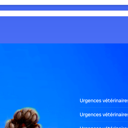
 et traiter cette...
 menace le cœur...
Urgences vétérinaire
Urgences vétérinair
n : comprendre...