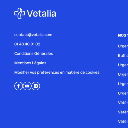
Épilepsie canine : guide comp
contact@vetalia.com
NOS 
publié le 26 mai 2025 par Christophe Le Dref
01 40 40 01 02
Urgen
La conjonctivite canine : guide
Conditions Générales
Eutha
Mentions Légales
Urgen
Modifier vos préférences en matière de cookies
Urgen
Urgen
Urgen
Vétér
Vétér
Vétér