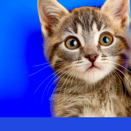
publié le 26 juin 2025 par Christophe Le Dref
Maladies des yeux : guide com
publié le 14 juin 2025 par Christophe Le Dref
Maladie de Lyme chez le chien
publié le 29 mai 2025 par Christophe Le Dref