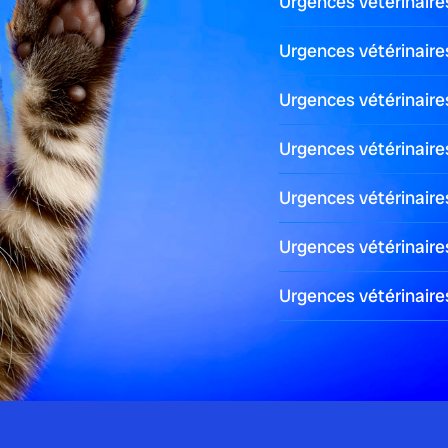
Urgences vétérinaire
Urgences vétérinair
Urgences vétérinair
plet pour préserver...
Urgences vétérinaire
Urgences vétérinair
Urgences vétérinaire
 : comprendre...
Urgences vétérinaire