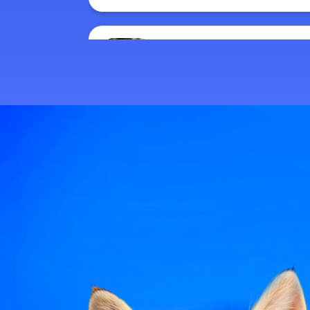
publié le 6 juillet 2025 par Christophe Le Dref
La méningite canine : identifier
publié le 2 juillet 2025 par Christophe Le Dref
Dirofilariose : ce parasite qui
publié le 28 juin 2025 par Christophe Le Dref
Maladies de peau chez le chie