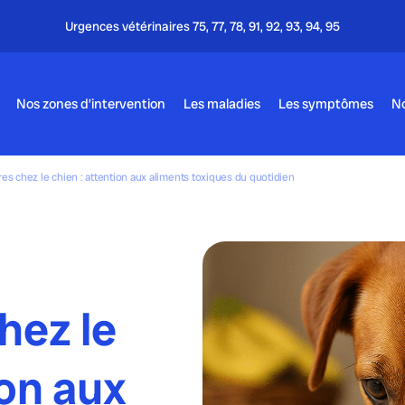
Nos zones d’intervention
Les maladies
Les symptômes
No
res chez le chien : attention aux aliments toxiques du quotidien
hez le
ion aux