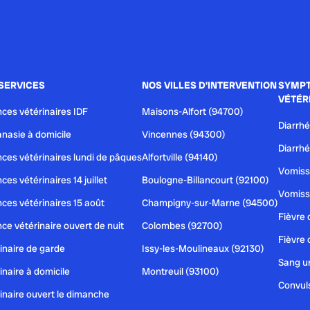
let pour comprendre et...
SERVICES
NOS VILLES D'INTERVENTION
SYMPT
VÉTÉR
ces vétérinaires IDF
Maisons-Alfort (94700)
 complet pour identifier...
Diarrhé
nasie à domicile
Vincennes (94300)
Diarrhé
ces vétérinaires lundi de pâques
Alfortville (94140)
Vomiss
ces vétérinaires 14 juillet
Boulogne-Billancourt (92100)
Vomiss
ces vétérinaires 15 août
Champigny-sur-Marne (94500)
Fièvre 
ce vétérinaire ouvert de nuit
Colombes (92700)
Fièvre 
inaire de garde
Issy-les-Moulineaux (92130)
Sang ur
inaire à domicile
Montreuil (93100)
Convul
inaire ouvert le dimanche