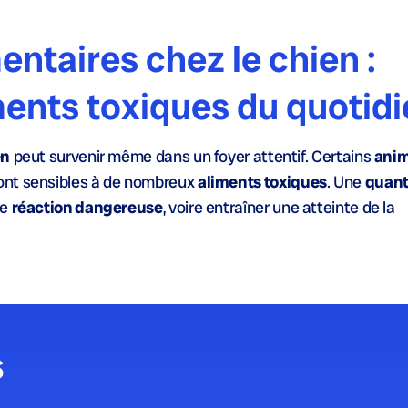
entaires chez le chien :
ments toxiques du quotid
en
peut survenir même dans un foyer attentif. Certains
anim
sont sensibles à de nombreux
aliments toxiques
. Une
quant
ne
réaction dangereuse
, voire entraîner une atteinte de la
s