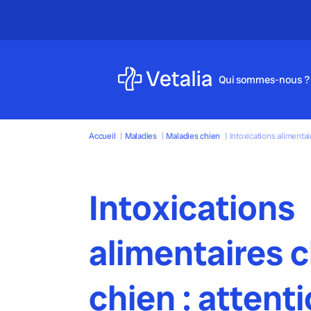
Qui sommes-nous ?
Accueil
|
Maladies
|
Maladies chien
|
Intoxications alimentai
Intoxications
alimentaires c
chien : attent