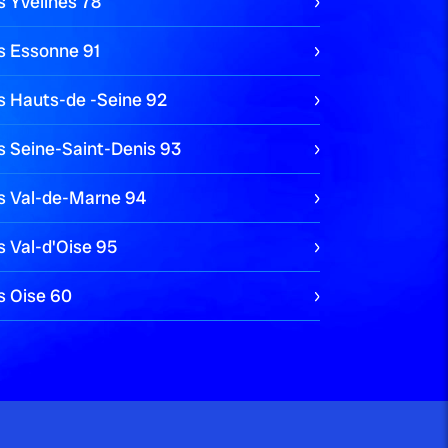
s Yvelines
78
es Essonne
91
es Hauts-de -Seine
92
s Seine-Saint-Denis
93
es Val-de-Marne
94
s Val-d'Oise
95
s Oise
60