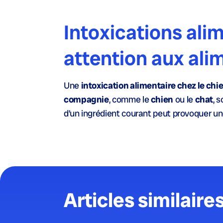
Intoxications alim
attention aux ali
Une
intoxication alimentaire chez le chi
compagnie
, comme le
chien
ou le
chat
, 
d’un ingrédient courant peut provoquer u
Articles similaire