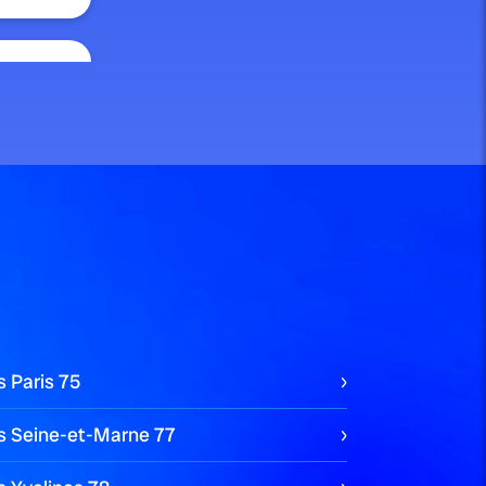
s Paris
75
es Seine-et-Marne
77