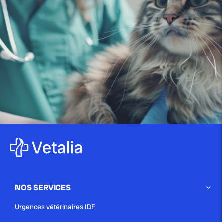
publié le 14 juin 2025 par Christophe Le Dref
Maladie de Lyme chez le chien :
comprendre...
publié le 29 mai 2025 par Christophe Le Dref
Épilepsie canine : guide complet
pour comprendre et...
NOS SERVICES
publié le 26 mai 2025 par Christophe Le Dref
Urgences vétérinaires IDF
La conjonctivite canine : guide