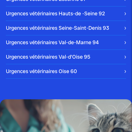
menace le cœur...
Urgences vétérinaires Hauts-de -Seine
92
Urgences vétérinaires Seine-Saint-Denis
93
Urgences vétérinaires Val-de-Marne
94
publié le 28 juin 2025 par Christophe Le Dref
Maladies de peau chez le chien :
comprendre...
Urgences vétérinaires Val-d'Oise
95
Urgences vétérinaires Oise
60
publié le 26 juin 2025 par Christophe Le Dref
Maladies des yeux : guide
complet pour préserver...