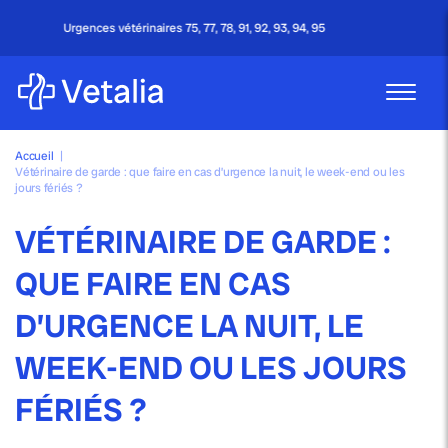
naires 75, 77, 78, 91, 92, 93, 94, 95
Appel grat
Accueil
|
Vétérinaire de garde : que faire en cas d’urgence la nuit, le week-end ou les
jours fériés ?
VÉTÉRINAIRE DE GARDE :
QUE FAIRE EN CAS
D’URGENCE LA NUIT, LE
WEEK-END OU LES JOURS
FÉRIÉS ?