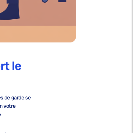
t le
es de garde se
on votre
e