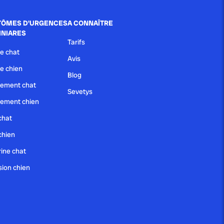
ÔMES D'URGENCES
A CONNAÎTRE
INIARES
Tarifs
e chat
Avis
e chien
Blog
ement chat
Sevetys
ement chien
chat
chien
ine chat
sion chien