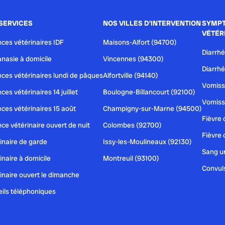
SERVICES
NOS VILLES D'INTERVENTION
SYMPT
VÉTÉR
ces vétérinaires IDF
Maisons-Alfort (94700)
Diarrhé
nasie à domicile
Vincennes (94300)
Diarrhé
ces vétérinaires lundi de pâques
Alfortville (94140)
Vomiss
ces vétérinaires 14 juillet
Boulogne-Billancourt (92100)
Vomiss
ces vétérinaires 15 août
Champigny-sur-Marne (94500)
Fièvre 
ce vétérinaire ouvert de nuit
Colombes (92700)
Fièvre 
inaire de garde
Issy-les-Moulineaux (92130)
Sang ur
inaire à domicile
Montreuil (93100)
Convul
inaire ouvert le dimanche
ils téléphoniques