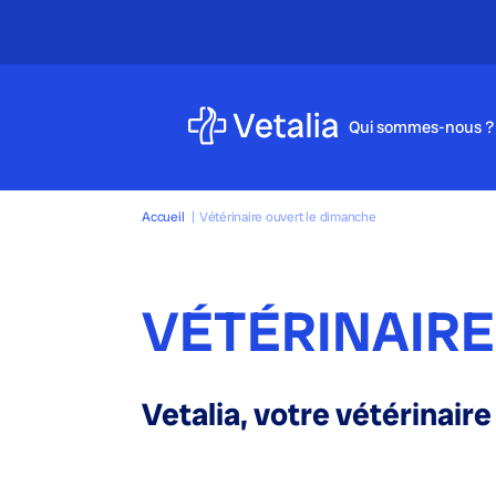
, 77, 78, 91, 92, 93, 94, 95
Qui sommes-nous ?
Accueil
|
Vétérinaire ouvert le dimanche
VÉTÉRINAIRE
Vetalia, votre vétérinair