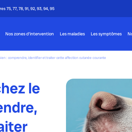
Appel gratuit - 24h/24 & 7j/7
Nos zones d’intervention
Les maladies
Les symptômes
No
ien : comprendre, identifier et traiter cette affection cutanée courante
hez le
endre,
aiter