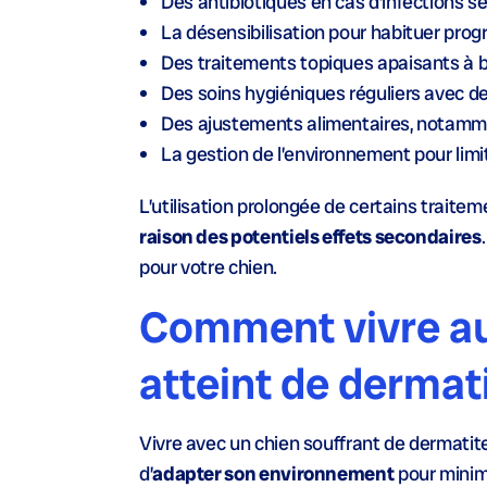
Des
antibiotiques
en cas d’infections s
La
désensibilisation
pour habituer prog
Des
traitements topiques
apaisants à ba
Des
soins hygiéniques réguliers
avec de
Des
ajustements alimentaires
, notamme
La
gestion de l’environnement
pour limi
L’utilisation prolongée de certains traite
raison des potentiels effets secondaires
pour votre chien.
Comment vivre au
atteint de dermat
Vivre avec un chien souffrant de dermatite
d’
adapter son environnement
pour minimi