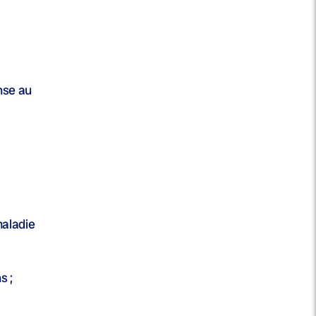
nse au
maladie
s ;