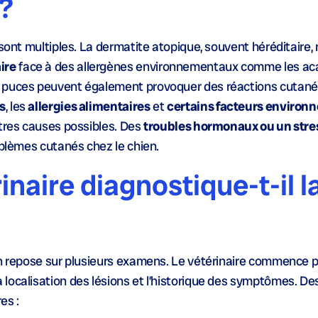
 ?
sont multiples. La dermatite atopique, souvent héréditaire, 
ire
face à des allergènes environnementaux comme les aca
puces peuvent également provoquer des réactions cutané
s
, les
allergies alimentaires
et
certains facteurs enviro
utres causes possibles. Des
troubles hormonaux ou un stre
oblèmes cutanés chez le chien.
naire diagnostique-t-il l
en repose sur plusieurs examens. Le vétérinaire commence p
a localisation des lésions et l’historique des symptômes. D
es :