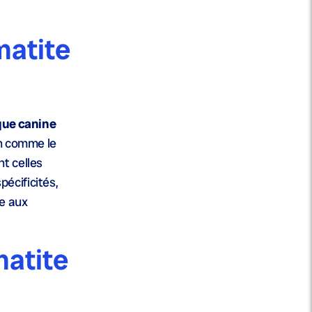
matite
que canine
en comme le
t celles
écificités,
le aux
matite