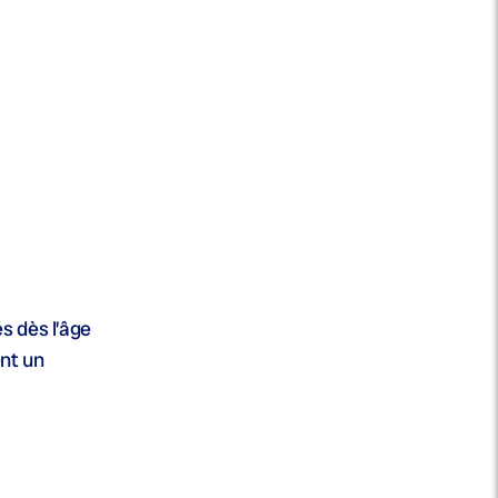
és dès l’âge
ent un