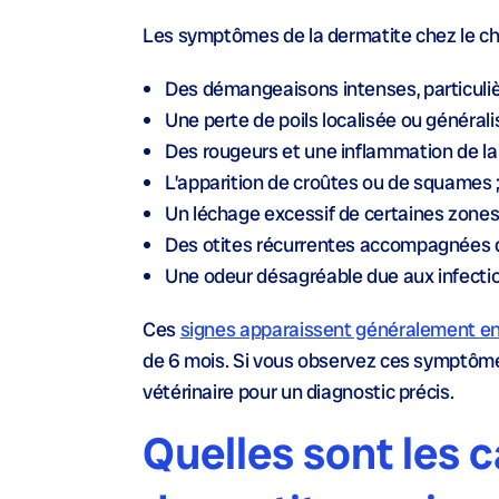
Les symptômes de la dermatite chez le chi
Des
démangeaisons intenses
, particul
Une
perte de poils
localisée ou générali
Des
rougeurs et une inflammation
de la
L’apparition de
croûtes ou de squames
Un
léchage excessif
de certaines zones 
Des
otites récurrentes
accompagnées 
Une
odeur désagréable
due aux infecti
Ces
signes apparaissent généralement ent
de 6 mois. Si vous observez ces symptômes
vétérinaire pour un diagnostic précis.
Quelles sont les c