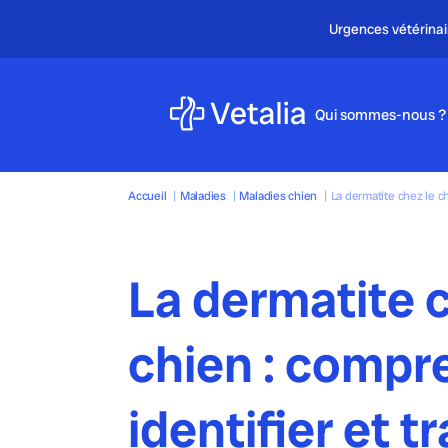
Qui sommes-nous ?
Accueil
|
Maladies
|
Maladies chien
|
La dermatite chez le ch
La dermatite c
chien : compr
identifier et tr