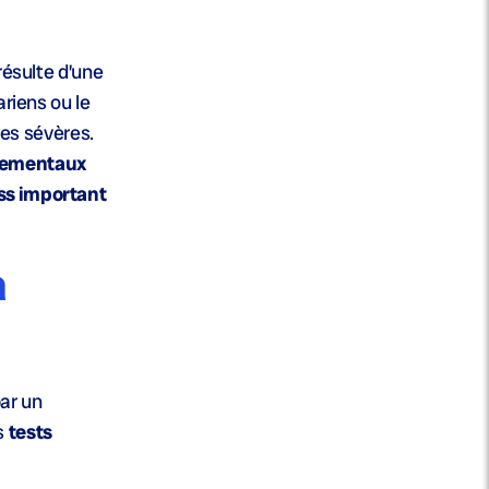
résulte d’une
riens ou le
es sévères.
nnementaux
ss important
a
ar un
es
tests