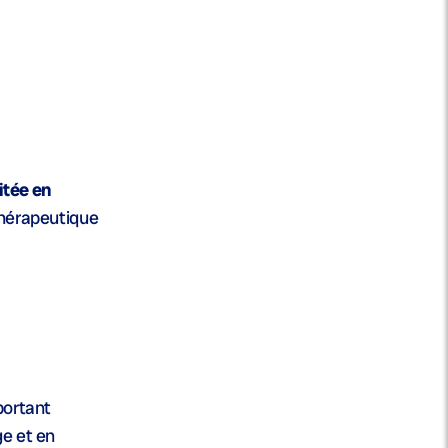
mitée en
 thérapeutique
portant
ge et en