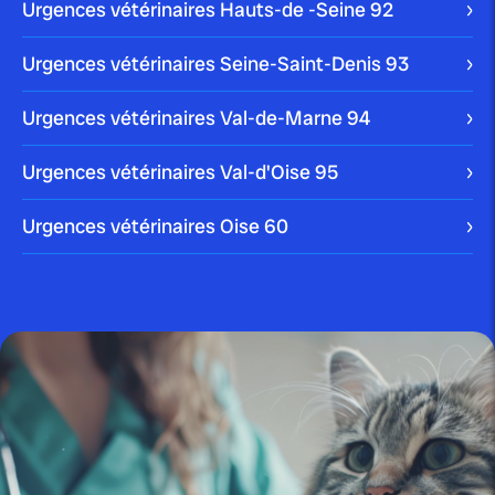
Urgences vétérinaires Hauts-de -Seine
92
Urgences vétérinaires Seine-Saint-Denis
93
Urgences vétérinaires Val-de-Marne
94
publié le 28 juin 2025 par Christophe Le Dref
Maladies de peau chez le chien :
comprendre...
Urgences vétérinaires Val-d'Oise
95
Urgences vétérinaires Oise
60
publié le 26 juin 2025 par Christophe Le Dref
Maladies des yeux : guide
complet pour préserver...