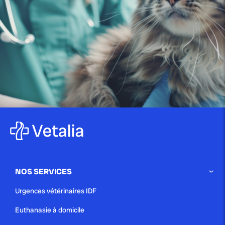
publié le 14 juin 2025 par Christophe Le Dref
Maladie de Lyme chez le chien :
comprendre...
publié le 29 mai 2025 par Christophe Le Dref
Épilepsie canine : guide complet
pour comprendre et...
NOS SERVICES
publié le 26 mai 2025 par Christophe Le Dref
Urgences vétérinaires IDF
La conjonctivite canine : guide
Euthanasie à domicile
complet pour identifier...