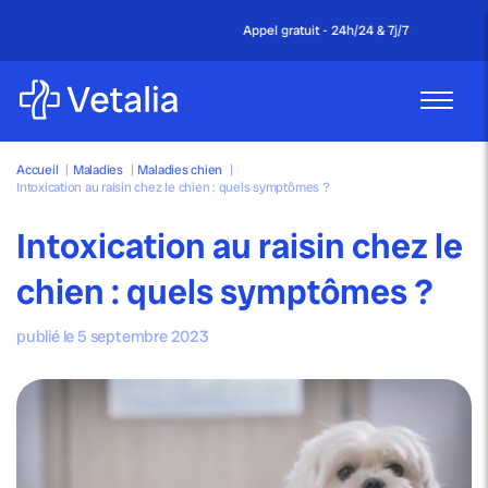
Appel gratuit - 24h/24 & 7j/7
Accueil
|
Maladies
|
Maladies chien
|
Intoxication au raisin chez le chien : quels symptômes ?
Intoxication au raisin chez le
chien : quels symptômes ?
publié le 5 septembre 2023