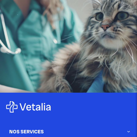
publié le 22 décembre 2023 par Christophe Le Dref
Comment soigner un chat qui
bave ?
On parle d’hypersalivation ou de ptyalisme pour
désigner un chat qui bave abondamment. De multiples
[…]
Blog
publié le 26 avril 2022
L’alimentation du lapin – les 5
choses à...
Vous êtes heureux propriétaire d’un petit lapin nain et
vous devez vous en occuper pour […]
NOS SERVICES
Blog