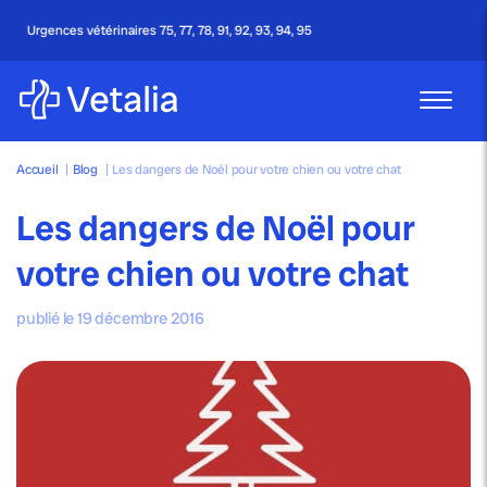
Appel gratuit - 24h/24 & 7j/7
Accueil
|
Blog
|
Les dangers de Noël pour votre chien ou votre chat
Les dangers de Noël pour
votre chien ou votre chat
publié le 19 décembre 2016