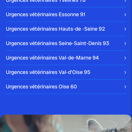
publié le 10 janvier 2024
Urgences vétérinaires Essonne
91
Comment enlever une tique à un
chien ?
Urgences vétérinaires Hauts-de -Seine
92
Votre chien peut être victime de multiples parasites
Urgences vétérinaires Seine-Saint-Denis
93
dans son quotidien. La tique en est […]
Blog
Urgences vétérinaires Val-de-Marne
94
Urgences vétérinaires Val-d'Oise
95
publié le 10 janvier 2024
Urgences vétérinaires Oise
60
Nettoyer les oreilles d’un chien :
comment faire...
Blog