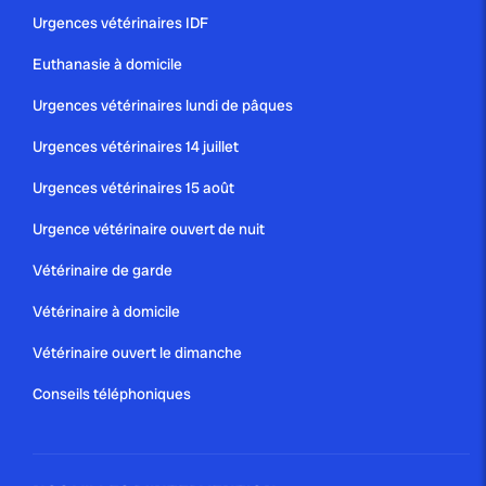
Urgences vétérinaires IDF
Euthanasie à domicile
publié le 18 février 2021
Urgences vétérinaires lundi de pâques
BIEN VIEILLIR GRÂCE À LA
Urgences vétérinaires 14 juillet
COMPAGNIE D’UN ANIMAL
Urgences vétérinaires 15 août
À plume ou à poil, quelle que soit sa taille ou sa race, la
compagnie d’un animal apporte bien-être et réconfort
Urgence vétérinaire ouvert de nuit
au quotidien. Solution idéale...
Vétérinaire de garde
Blog
Vétérinaire à domicile
Vétérinaire ouvert le dimanche
publié le 5 janvier 2021
Conseils téléphoniques
ORGANISATION DES URGENCES
VÉTÉRINAIRES À PARIS