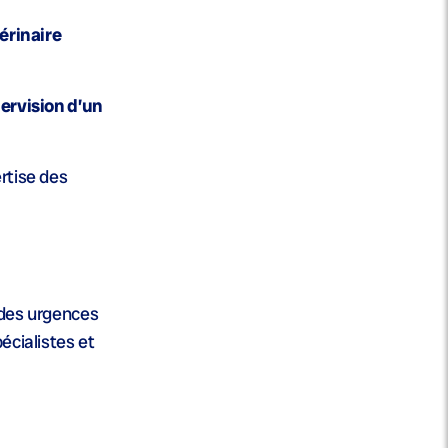
érinaire
pervision d’un
rtise des
e des urgences
écialistes et