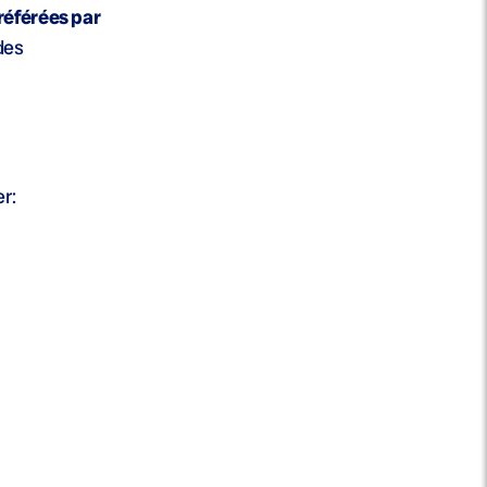
référées par
des
r: