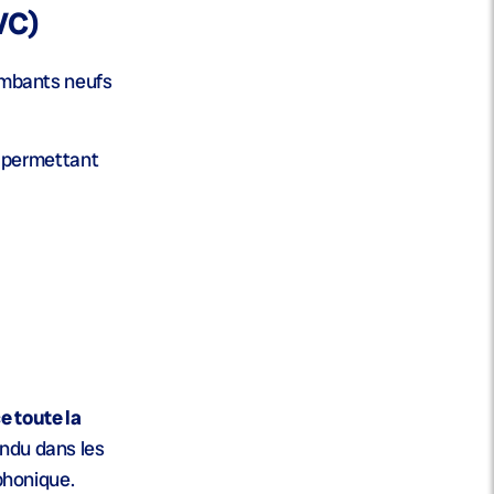
VC)
lambants neufs
s, permettant
e toute la
andu dans les
éphonique.