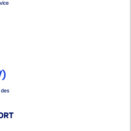
vice
V)
e des
FORT