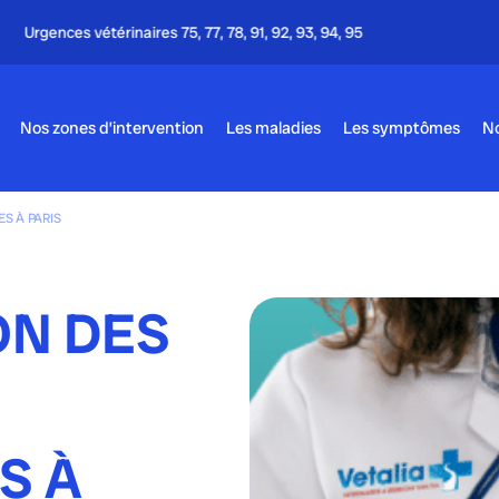
Appel gratuit - 24h/24 & 7j/
Nos zones d’intervention
Les maladies
Les symptômes
No
S À PARIS
ON DES
S À