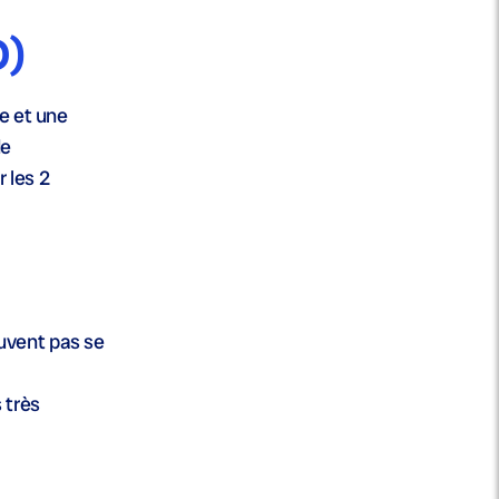
D)
ne et une
de
r les 2
euvent pas se
 très