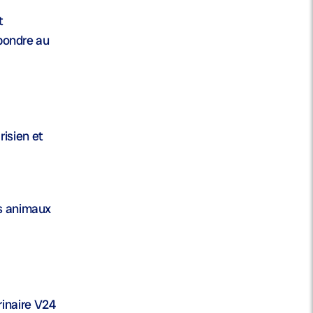
t
épondre au
isien et
es animaux
érinaire V24