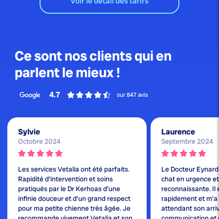
Voir le détail des tarifs
Ce sont nos clients qui en
parlent le mieux !
4.7
sur 847 avis
Sylvie
Laurence
Octobre 2024
Septembre 2024
Les services Vetalia ont été parfaits.
Le Docteur Eynard
Rapidité d’intervention et soins
chat en urgence et j
pratiqués par le Dr Kerhoas d’une
reconnaissante. Il 
infinie douceur et d’un grand respect
rapidement et m'a
pour ma petite chienne très âgée. Je
attendant son arri
recommande vivement Vetalia et son
communication et 