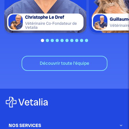
Christophe Le Dref
Guillaum
Vétérinaire Co-Fondateur de
Vétérinair
Vetalia
Découvrir toute l'équipe
NOS SERVICES