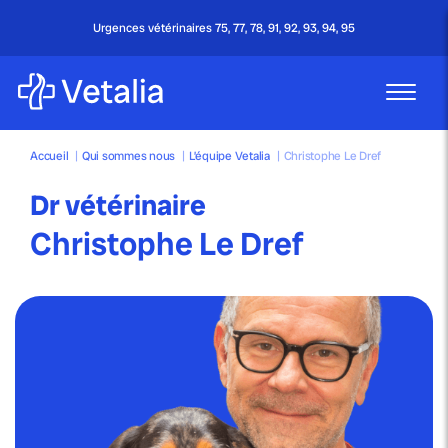
Urgences vétérinaires 75, 77, 78, 91, 92, 93, 94, 95
Accueil
|
Qui sommes nous
|
L’équipe Vetalia
|
Christophe Le Dref
Dr vétérinaire
Christophe Le Dref