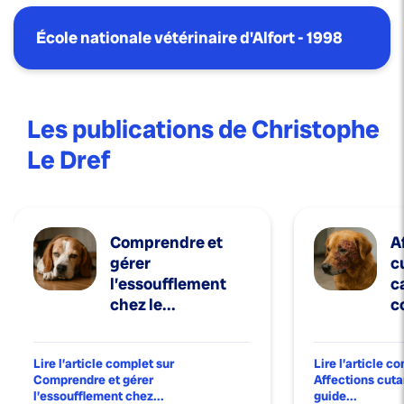
École nationale vétérinaire d'Alfort - 1998
Les publications de Christophe
Le Dref
Comprendre et
A
gérer
c
l’essoufflement
c
chez le...
c
Lire l’article complet sur
Lire l’article c
Comprendre et gérer
Affections cuta
l’essoufflement chez...
guide...