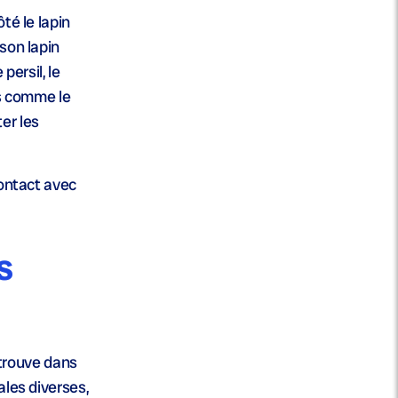
té le lapin
son lapin
persil, le
es comme le
ter les
contact avec
s
retrouve dans
ales diverses,