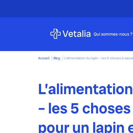
Qui sommes-nous ?
Accueil
|
Blog
|
L’alimentation du lapin – les 5 choses à savo
L’alimentation
– les 5 choses
pour un lapin