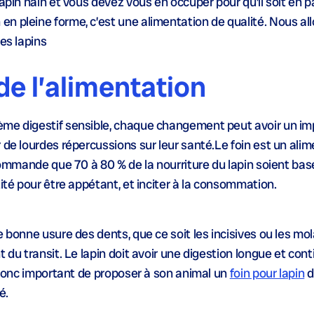
apin nain et vous devez vous en occuper pour qu’il soit en p
n pleine forme, c’est une alimentation de qualité. Nous al
es lapins
 de l’alimentation
ème digestif sensible, chaque changement peut avoir un imp
 de lourdes répercussions sur leur santé.Le foin est un alim
commande que 70 à 80 % de la nourriture du lapin soient basés
tité pour être appétant, et inciter à la consommation.
 bonne usure des dents, que ce soit les incisives ou les mol
 du transit. Le lapin doit avoir une digestion longue et cont
t donc important de proposer à son animal un
foin pour lapin
d
é.