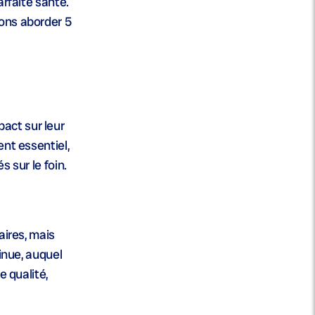
arfaite santé.
lons aborder 5
act sur leur
ent essentiel,
 sur le foin.
aires, mais
inue, auquel
e qualité,