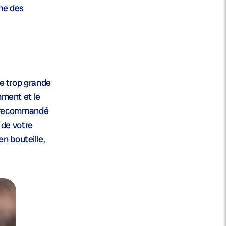
me des
ne trop grande
mment et le
st recommandé
 de votre
n bouteille,