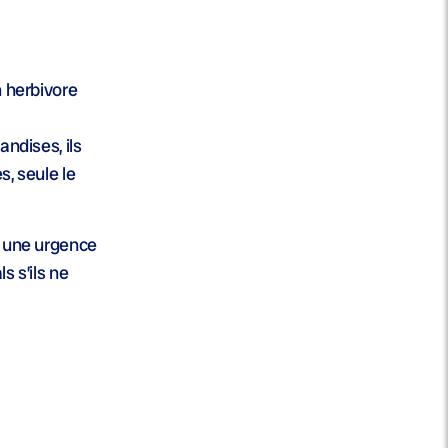
n herbivore
andises, ils
s, seule le
à une urgence
s s’ils ne