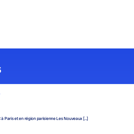
s
f
C à Paris et en région parisienne Les Nouveaux […]