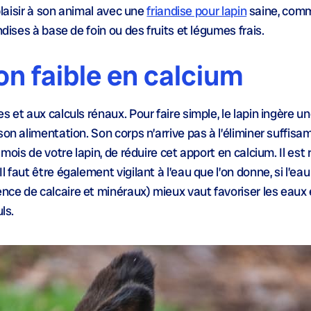
 plaisir à son animal avec une
friandise pour lapin
saine, com
ndises à base de foin ou des fruits et légumes frais.
on faible en calcium
 et aux calculs rénaux. Pour faire simple, le lapin ingère u
on alimentation. Son corps n’arrive pas à l’éliminer suffisa
6 mois de votre lapin, de réduire cet apport en calcium. Il e
 faut être également vigilant à l’eau que l’on donne, si l’eau
ce de calcaire et minéraux) mieux vaut favoriser les eaux e
ls.