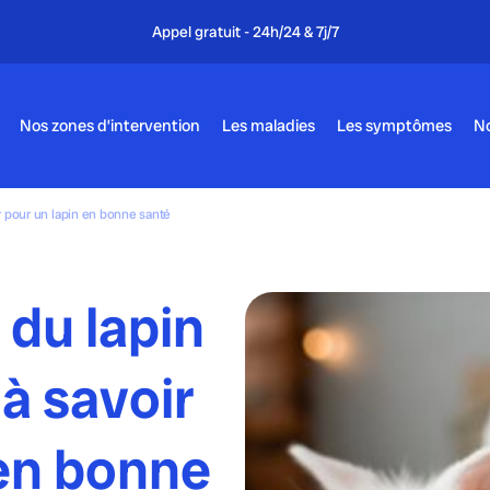
Appel gratuit - 24h/24 & 7j/7
Nos zones d’intervention
Les maladies
Les symptômes
No
ir pour un lapin en bonne santé
 du lapin
 à savoir
 en bonne