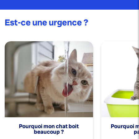
Est-ce une urgence ?
Pourquoi mon chat boit
Pourquoi mo
beaucoup ?
pa