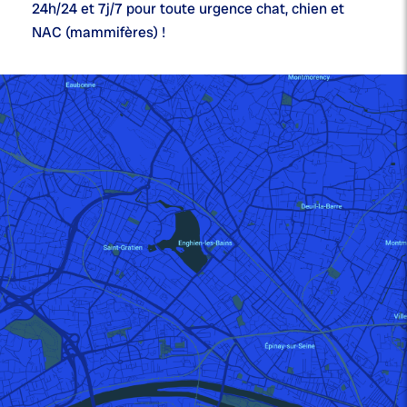
24h/24 et 7j/7
pour toute urgence chat, chien et
NAC (mammifères) !