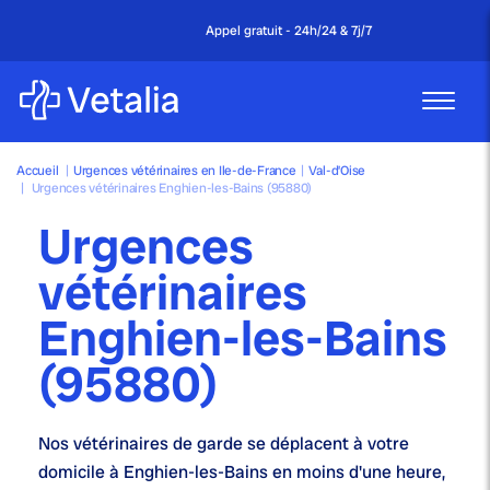
Appel gratuit - 24h/24 & 7j/7
Accueil
|
Urgences vétérinaires en Ile-de-France
|
Val-d’Oise
|
Urgences vétérinaires Enghien-les-Bains (95880)
Urgences
vétérinaires
Enghien-les-Bains
(95880)
Nos
vétérinaires de garde
se déplacent à votre
domicile à Enghien-les-Bains en moins d'une heure,