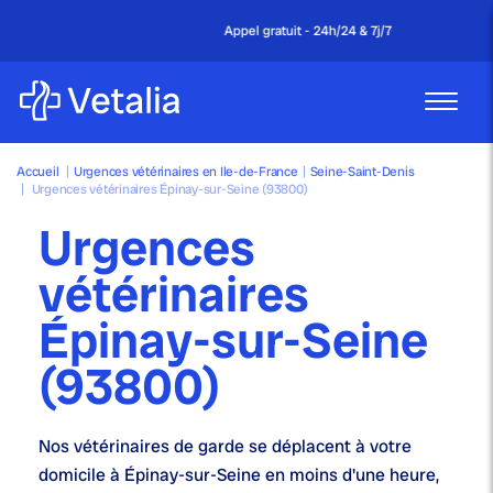
Appel gratuit - 24h/24 & 7j/7
Accueil
|
Urgences vétérinaires en Ile-de-France
|
Seine-Saint-Denis
|
Urgences vétérinaires Épinay-sur-Seine (93800)
Urgences
vétérinaires
Épinay-sur-Seine
(93800)
Nos
vétérinaires de garde
se déplacent à votre
domicile à Épinay-sur-Seine en moins d'une heure,