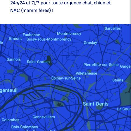
24h/24 et 7j/7
pour toute urgence chat, chien et
NAC (mammifères) !