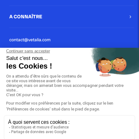
A CONNAÎTRE
contact@vetalia.com
01 40 40 01 02
Conditions Générales
Mentions Légales
© 2024 | VETALIA tout droit réservé
URGENCE : 01 40 40 01 02