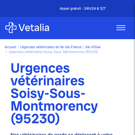
Appel gratuit - 24h/24 & 7j/7
Accueil
|
Urgences vétérinaires en Ile-de-France
|
Val-d’Oise
|
Urgences vétérinaires Soisy-Sous-Montmorency (95230)
Urgences
vétérinaires
Soisy-Sous-
Montmorency
(95230)
Nos
vétérinaires de garde
se déplacent à votre