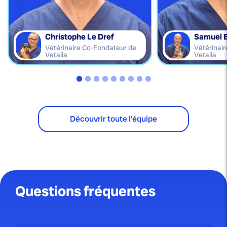
Christophe Le Dref
Samuel 
Vétérinaire Co-Fondateur de
Vétérinai
Vetalia
Vetalia
Découvrir toute l'équipe
Questions fréquentes