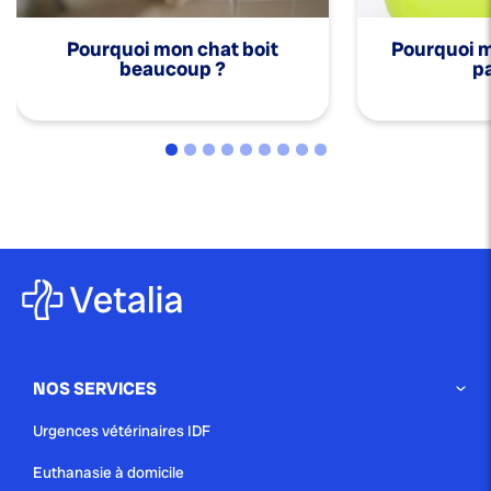
Pourquoi mon chat boit
Pourquoi mo
beaucoup ?
pa
NOS SERVICES
Urgences vétérinaires IDF
Euthanasie à domicile