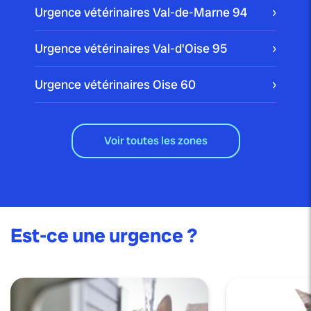
Urgence vétérinaires Val-de-Marne
94
Urgence vétérinaires Val-d'Oise
95
Urgence vétérinaires Oise
60
Voir toutes les zones
Est-ce une urgence ?