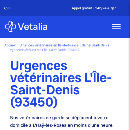
Appel gratuit - 24h/24 & 7j/7
Accueil
|
Urgences vétérinaires en Ile-de-France
|
Seine-Saint-Denis
|
Urgences vétérinaires L'Île-Saint-Denis (93450)
Urgences
vétérinaires L'Île-
Saint-Denis
(93450)
Nos
vétérinaires de garde
se déplacent à votre
domicile à L'Haÿ-les-Roses en moins d'une heure,