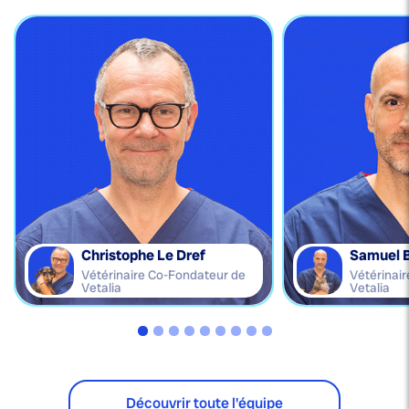
Christophe Le Dref
Samuel 
Vétérinaire Co-Fondateur de
Vétérinai
Vetalia
Vetalia
Découvrir toute l'équipe