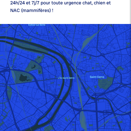
24h/24 et 7j/7
pour toute urgence chat, chien et
NAC (mammifères) !