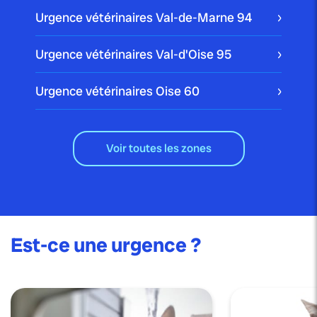
Urgence vétérinaires Val-de-Marne
94
Urgence vétérinaires Val-d'Oise
95
Urgence vétérinaires Oise
60
Voir toutes les zones
Est-ce une urgence ?