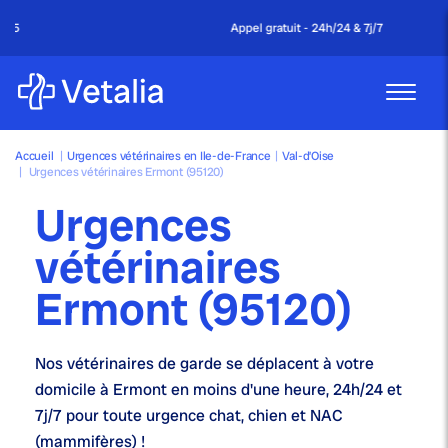
Appel gratuit - 24h/24 & 7j/7
Accueil
|
Urgences vétérinaires en Ile-de-France
|
Val-d’Oise
|
Urgences vétérinaires Ermont (95120)
Urgences
vétérinaires
Ermont (95120)
Nos
vétérinaires de garde
se déplacent à votre
domicile à Ermont en moins d'une heure,
24h/24 et
7j/7
pour toute urgence chat, chien et NAC
(mammifères) !