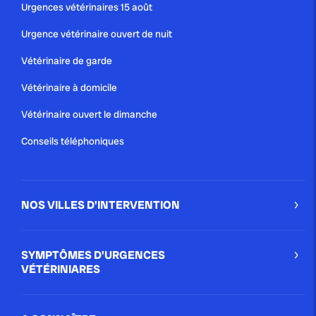
Urgences vétérinaires 15 août
À plume ou à poil, quelle que soit sa taille ou sa race, la
compagnie d’un animal apporte bien-être et réconfort
Urgence vétérinaire ouvert de nuit
au quotidien. Solution idéale...
Vétérinaire de garde
Blog
Vétérinaire à domicile
Vétérinaire ouvert le dimanche
publié le 5 janvier 2021
Conseils téléphoniques
ORGANISATION DES URGENCES
VÉTÉRINAIRES À PARIS
NOS VILLES D'INTERVENTION
Une chose est sûre, les services d’urgences
vétérinaires ne manquent pas à Paris ! Tout de suite,
un petit tour d’horizon des différents services.
SYMPTÔMES D'URGENCES
Blog
VÉTÉRINIARES