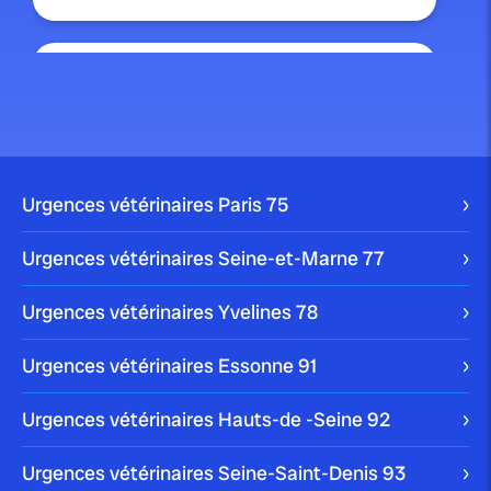
publié le 22 mars 2024 par Christophe Le Dref
Comment nettoyer les yeux d’un
chien ?
S’il est important de garder votre chien propre, il est
Urgences vétérinaires Paris
75
crucial de ne pas oublier […]
Blog
Urgences vétérinaires Seine-et-Marne
77
Urgences vétérinaires Yvelines
78
publié le 10 janvier 2024
Urgences vétérinaires Essonne
91
Comment enlever une tique à un
chien ?
Urgences vétérinaires Hauts-de -Seine
92
Votre chien peut être victime de multiples parasites
Urgences vétérinaires Seine-Saint-Denis
93
dans son quotidien. La tique en est […]