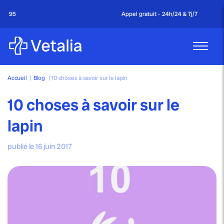
Appel gratuit - 24h/24 & 7j/7
Accueil
|
Blog
|
10 choses à savoir sur le lapin
10 choses à savoir sur le
lapin
publié le 16 juin 2017