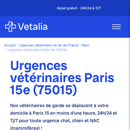
Appel gratuit - 24h/24 & 7j/7
Accueil
|
Urgences vétérinaires en Ile-de-France
|
Paris
|
Urgences vétérinaires Paris 15e (75015)
Urgences
vétérinaires Paris
15e (75015)
Nos
vétérinaires de garde
se déplacent à votre
domicile à Paris 15 en moins d'une heure,
24h/24 et
7j/7
pour toute urgence chat, chien et NAC
(mammifères) !