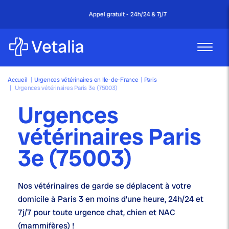
Appel gratuit - 24h/24 & 7j/7
Accueil
|
Urgences vétérinaires en Ile-de-France
|
Paris
|
Urgences vétérinaires Paris 3e (75003)
Urgences
vétérinaires Paris
3e (75003)
Nos
vétérinaires de garde
se déplacent à votre
domicile à Paris 3 en moins d'une heure,
24h/24 et
7j/7
pour toute urgence chat, chien et NAC
(mammifères) !