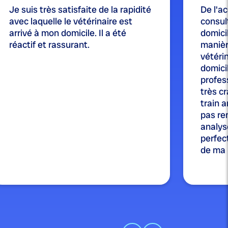
Je suis très satisfaite de la rapidité
De l'ac
avec laquelle le vétérinaire est
consul
arrivé à mon domicile. Il a été
domicil
réactif et rassurant.
manièr
vétérin
domici
profes
très cr
train a
pas re
analysé
perfect
de ma p