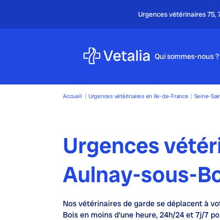
Qui sommes-nous ?
Accueil
|
Urgences vétérinaires en Ile-de-France
|
Seine-Sai
Urgences vétér
Aulnay-sous-Bo
Nos
vétérinaires de garde
se déplacent à vo
Bois en moins d'une heure,
24h/24 et 7j/7
pou