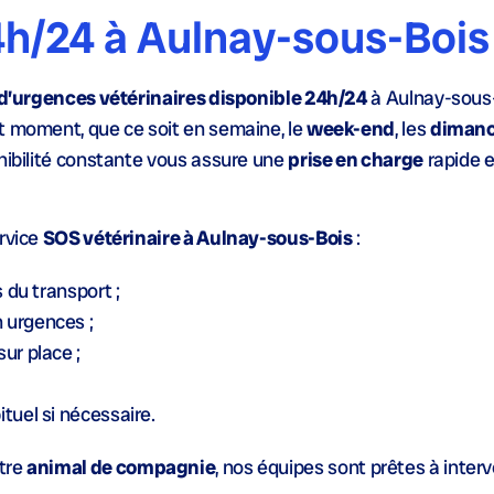
4h/24 à Aulnay-sous-Bois
 d’urgences vétérinaires disponible 24h/24
à Aulnay-sous
t moment, que ce soit en semaine, le
week-end
, les
diman
onibilité constante vous assure une
prise en charge
rapide e
ervice
SOS vétérinaire à Aulnay-sous-Bois
:
s du transport ;
 urgences ;
ur place ;
tuel si nécessaire.
tre
animal de compagnie
, nos équipes sont prêtes à interv