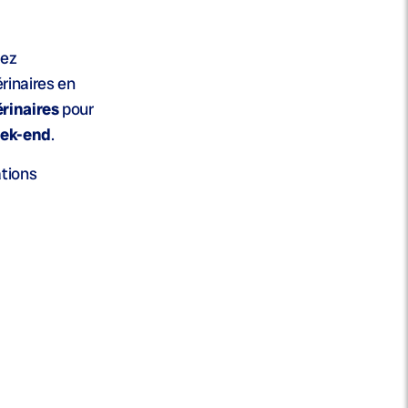
dez
rinaires en
rinaires
pour
ek-end
.
ations