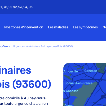
Appel gratuit - 24h/24 & 7j/7
Nos zones d’intervention
Les maladies
Les symptômes
No
nt-Denis
|
Urgences vétérinaires Aulnay-sous-Bois (93600)
inaires
is (93600)
tre domicile à Aulnay-sous-
r toute urgence chat, chien