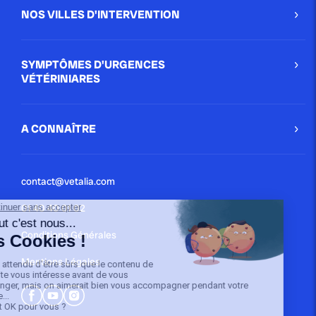
NOS VILLES D'INTERVENTION
SYMPTÔMES D'URGENCES
VÉTÉRINIARES
A CONNAÎTRE
contact@vetalia.com
01 40 40 01 02
Conditions Générales
Mentions Légales