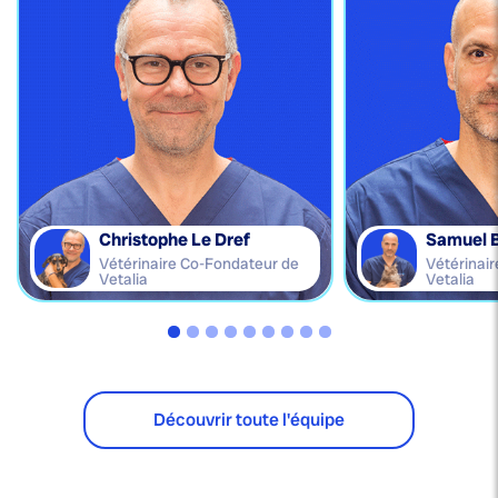
Christophe Le Dref
Samuel 
Vétérinaire Co-Fondateur de
Vétérinai
Vetalia
Vetalia
Découvrir toute l'équipe