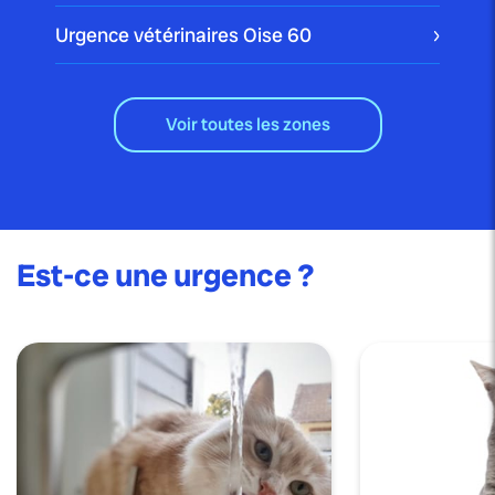
Urgence vétérinaires Oise
60
Voir toutes les zones
Est-ce une urgence ?