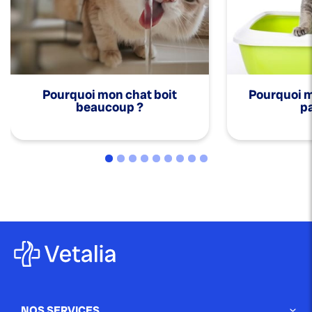
Pourquoi mon chat boit
Pourquoi mo
beaucoup ?
pa
NOS SERVICES