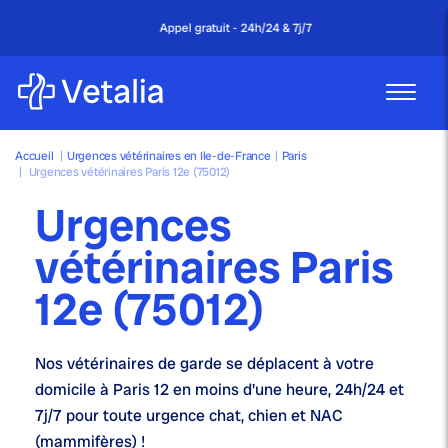
Appel gratuit - 24h/24 & 7j/7
Accueil
|
Urgences vétérinaires en Ile-de-France
|
Paris
|
Urgences vétérinaires Paris 12e (75012)
Urgences
vétérinaires Paris
12e (75012)
Nos
vétérinaires de garde
se déplacent à votre
domicile à Paris 12 en moins d'une heure,
24h/24 et
7j/7
pour toute urgence chat, chien et NAC
(mammifères) !