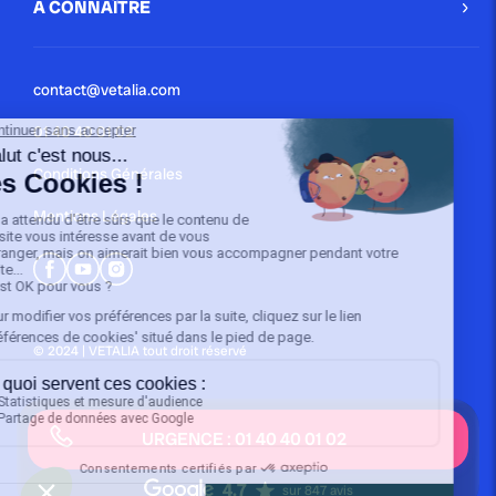
A CONNAÎTRE
contact@vetalia.com
01 40 40 01 02
Conditions Générales
Mentions Légales
© 2024 | VETALIA tout droit réservé
URGENCE : 01 40 40 01 02
4.7
sur 847 avis