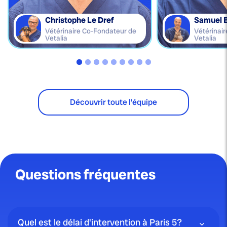
Christophe Le Dref
Samuel 
Vétérinaire Co-Fondateur de
Vétérinai
Vetalia
Vetalia
Découvrir toute l'équipe
Questions fréquentes
Quel est le délai d'intervention à Paris 5?