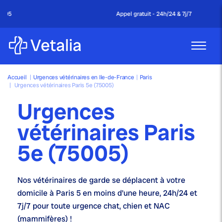
Appel gratuit - 24h/24 & 7j/7
Accueil
|
Urgences vétérinaires en Ile-de-France
|
Paris
|
Urgences vétérinaires Paris 5e (75005)
Urgences
vétérinaires Paris
5e (75005)
Nos
vétérinaires de garde
se déplacent à votre
domicile à Paris 5 en moins d'une heure,
24h/24 et
7j/7
pour toute urgence chat, chien et NAC
(mammifères) !