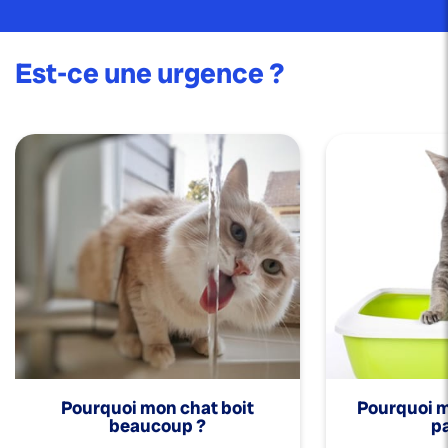
Est-ce une urgence ?
Pourquoi mon chat boit
Pourquoi mo
beaucoup ?
pa