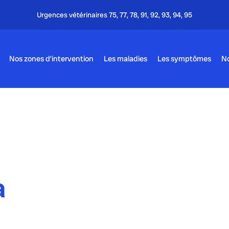
s 75, 77, 78, 91, 92, 93, 94, 95
Nos zones d’intervention
Les maladies
Les symptômes
No
a