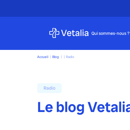
Urgences vétérinaire
Qui sommes-nous ?
Accueil
|
Blog
|
|
Radio
Radio
Le blog Vetali