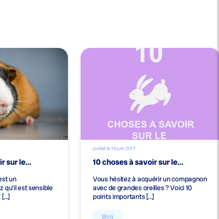
publié le 16 juin 2017
 sur le...
10 choses à savoir sur le...
est un
Vous hésitez à acquérir un compagnon
 qu’il est sensible
avec de grandes oreilles ? Voici 10
 […]
points importants […]
Blog