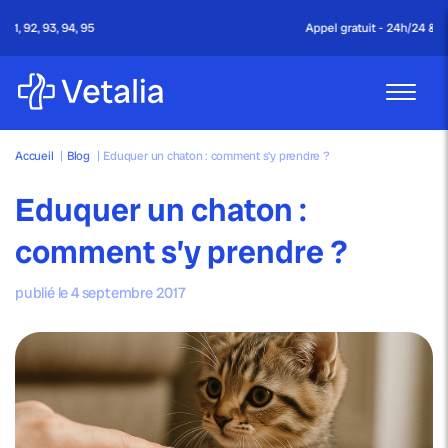
Appel gratuit - 24h/24 & 7j/7
Accueil
|
Blog
|
Eduquer un chaton : comment s’y prendre ?
Eduquer un chaton :
comment s’y prendre ?
publié le 4 septembre 2017