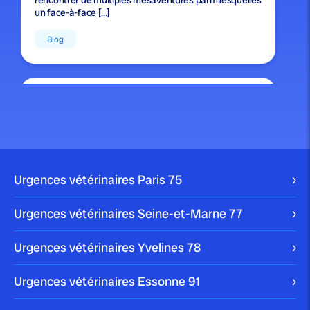
rencontrer de multiples mésaventures parmilesquelles
un face-à-face […]
Blog
publié le 22 mars 2024 par Christophe Le Dref
Comment nettoyer les yeux d’un
chien ?
S’il est important de garder votre chien propre, il est
Urgences vétérinaires Paris
75
crucial de ne pas oublier […]
Blog
Urgences vétérinaires Seine-et-Marne
77
Urgences vétérinaires Yvelines
78
publié le 10 janvier 2024
Urgences vétérinaires Essonne
91
Comment enlever une tique à un
chien ?