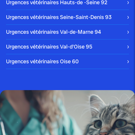
Urgences vétérinaires Hauts-de -Seine
92
Votre chien peut être victime de multiples parasites
Urgences vétérinaires Seine-Saint-Denis
93
dans son quotidien. La tique en est […]
Blog
Urgences vétérinaires Val-de-Marne
94
Urgences vétérinaires Val-d'Oise
95
publié le 10 janvier 2024
Urgences vétérinaires Oise
60
Nettoyer les oreilles d’un chien :
comment faire...
Blog
publié le 22 décembre 2023 par Christophe Le Dref
Comment soigner un chat qui
bave ?