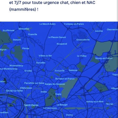
et 7j/7
pour toute urgence chat, chien et NAC
(mammifères) !