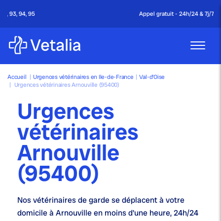
Appel gratuit - 24h/24 & 7j/7
Accueil
|
Urgences vétérinaires en Ile-de-France
|
Val-d’Oise
|
Urgences vétérinaires Arnouville (95400)
Urgences
vétérinaires
Arnouville
(95400)
Nos
vétérinaires de garde
se déplacent à votre
domicile à Arnouville en moins d'une heure,
24h/24