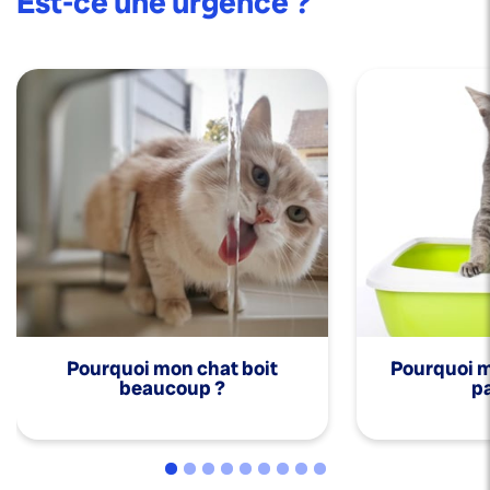
Est-ce une urgence ?
Pourquoi mon chat boit
Pourquoi mo
beaucoup ?
pa