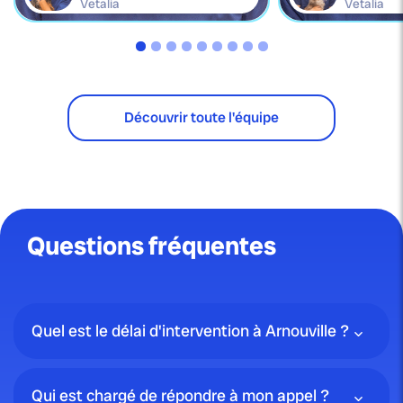
Vetalia
Vetalia
Découvrir toute l'équipe
Questions fréquentes
Quel est le délai d'intervention à Arnouville ?
Qui est chargé de répondre à mon appel ?