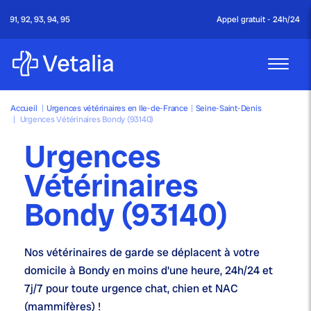
Appel gratuit - 24h/24 & 7j/7
Accueil
|
Urgences vétérinaires en Ile-de-France
|
Seine-Saint-Denis
|
Urgences Vétérinaires Bondy (93140)
Urgences
Vétérinaires
Bondy (93140)
Nos
vétérinaires de garde
se déplacent à votre
domicile à Bondy en moins d'une heure,
24h/24 et
7j/7
pour toute urgence chat, chien et NAC
(mammifères) !