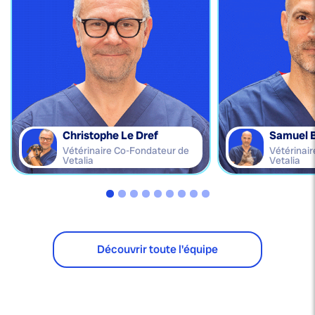
Christophe Le Dref
Samuel 
Vétérinaire Co-Fondateur de
Vétérinai
Vetalia
Vetalia
Découvrir toute l'équipe