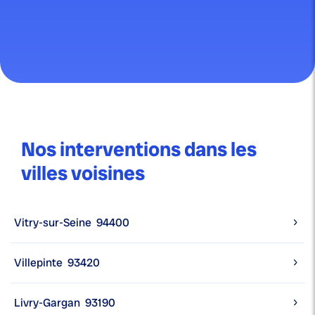
Nos interventions dans les
villes voisines
Vitry-sur-Seine
94400
Villepinte
93420
Livry-Gargan
93190