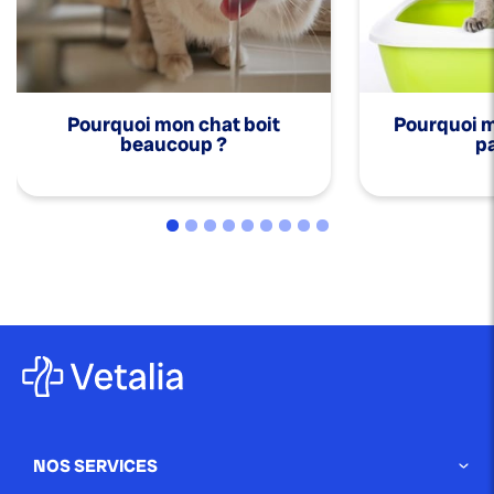
Pourquoi mon chat boit
Pourquoi mo
beaucoup ?
pa
NOS SERVICES