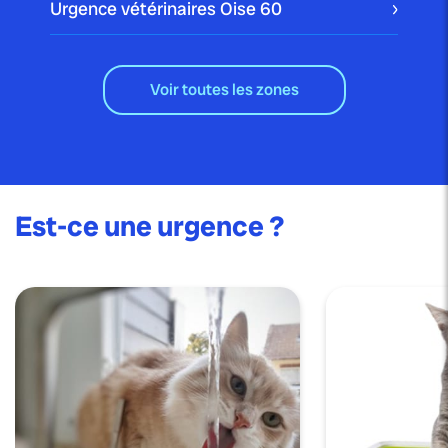
Urgence vétérinaires Oise
60
Voir toutes les zones
Est-ce une urgence ?