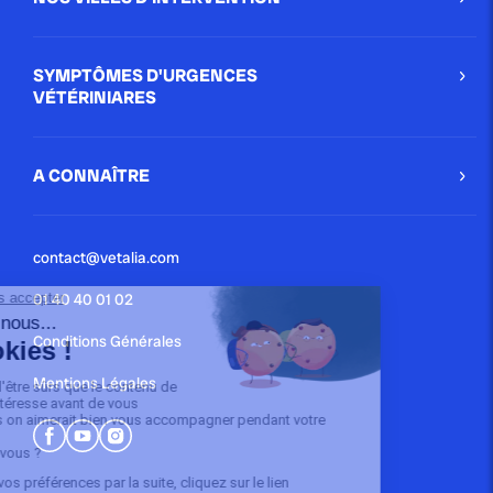
SYMPTÔMES D'URGENCES
VÉTÉRINIARES
A CONNAÎTRE
contact@vetalia.com
01 40 40 01 02
Conditions Générales
Mentions Légales