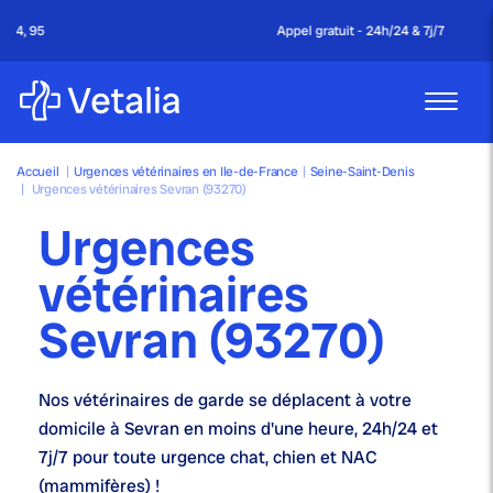
Appel gratuit - 24h/24 & 7j/7
Accueil
|
Urgences vétérinaires en Ile-de-France
|
Seine-Saint-Denis
|
Urgences vétérinaires Sevran (93270)
Urgences
vétérinaires
Sevran (93270)
Nos
vétérinaires de garde
se déplacent à votre
domicile à Sevran en moins d'une heure,
24h/24 et
7j/7
pour toute urgence chat, chien et NAC
(mammifères) !