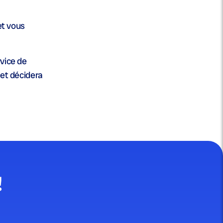
et vous
rvice de
 et décidera
!