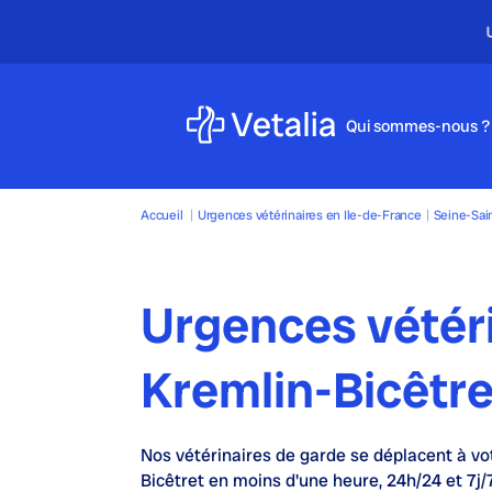
Qui sommes-nous ?
Accueil
|
Urgences vétérinaires en Ile-de-France
|
Seine-Sai
Urgences vétéri
Kremlin-Bicêtr
Nos
vétérinaires de garde
se déplacent à vo
Bicêtret en moins d'une heure,
24h/24 et 7j/