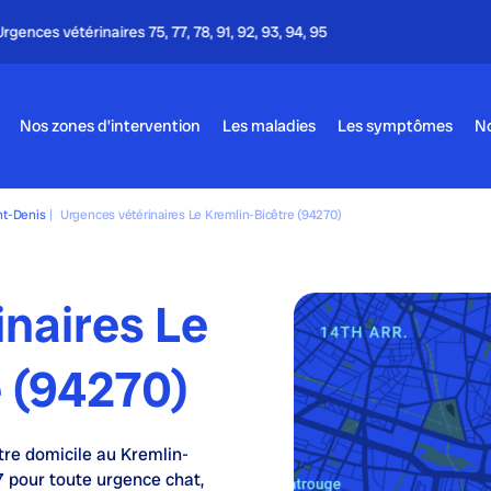
Appel gratuit - 24h/24 & 7j/7
Nos zones d’intervention
Les maladies
Les symptômes
No
nt-Denis
|
Urgences vétérinaires Le Kremlin-Bicêtre (94270)
naires Le
e (94270)
tre domicile au Kremlin-
7
pour toute urgence chat,