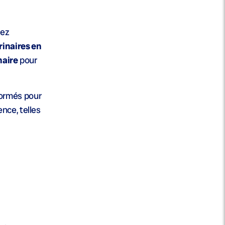
dez
rinaires en
naire
pour
formés pour
nce, telles