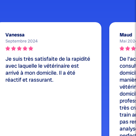
Vanessa
Maud
Septembre 2024
Mai 202
Je suis très satisfaite de la rapidité
De l'ac
avec laquelle le vétérinaire est
consul
arrivé à mon domicile. Il a été
domicil
réactif et rassurant.
manièr
vétérin
domici
profes
très cr
train a
pas re
analysé
perfect