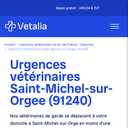
Appel gratuit - 24h/24 & 7j/7
Accueil
|
Urgences vétérinaires en Ile-de-France
|
Essonne
|
Urgences vétérinaires Saint-Michel-sur-Orgee (91240)
Urgences
vétérinaires
Saint-Michel-sur-
Orgee (91240)
Nos
vétérinaires de garde
se déplacent à votre
domicile à Saint-Michel-sur-Orge en moins d'une