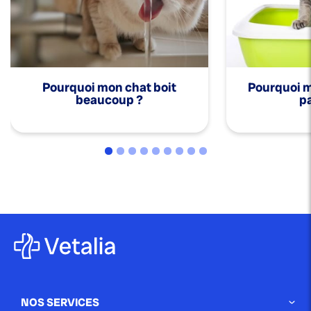
Pourquoi mon chat boit
Pourquoi mo
beaucoup ?
pa
NOS SERVICES