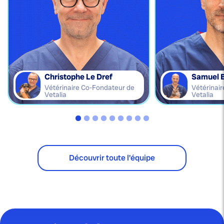
Christophe Le Dref
Samuel 
Vétérinaire Co-Fondateur de
Vétérinai
Vetalia
Vetalia
Découvrir toute l'équipe