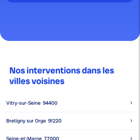
Nos interventions dans les
villes voisines
Vitry-sur-Seine
94400
Bretigny sur Orge
91220
Seine-et-Marne
77000