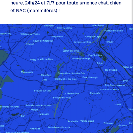
heure,
24h/24 et 7j/7
pour toute urgence chat, chien
et NAC (mammifères) !