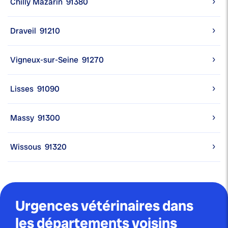
Chilly Mazarin
91380
Draveil
91210
Vigneux-sur-Seine
91270
Lisses
91090
Massy
91300
Wissous
91320
Urgences vétérinaires dans
les départements voisins