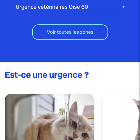
Urgence vétérinaires Oise
60
Voir toutes les zones
Est-ce une urgence ?