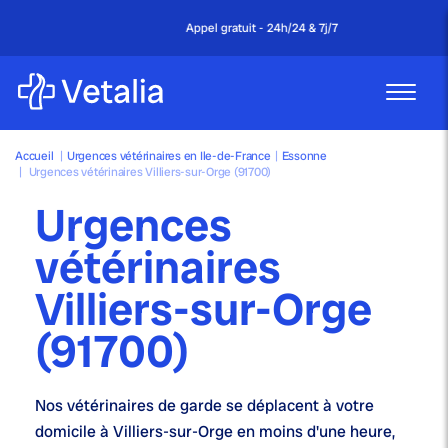
Appel gratuit - 24h/24 & 7j/7
Accueil
|
Urgences vétérinaires en Ile-de-France
|
Essonne
|
Urgences vétérinaires Villiers-sur-Orge (91700)
Urgences
vétérinaires
Villiers-sur-Orge
(91700)
Nos
vétérinaires de garde
se déplacent à votre
domicile à Villiers-sur-Orge en moins d'une heure,