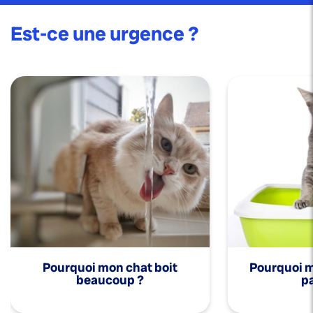
Est-ce une urgence ?
Pourquoi mon chat boit
Pourquoi mo
beaucoup ?
pa