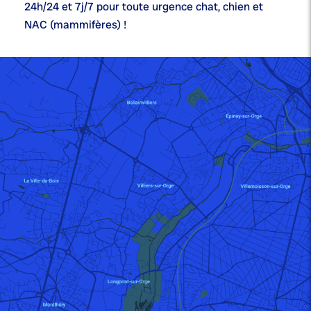
24h/24 et 7j/7
pour toute urgence chat, chien et
NAC (mammifères) !