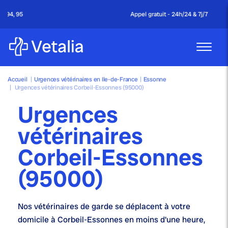
Appel gratuit - 24h/24 & 7j/7
Accueil
|
Urgences vétérinaires en Ile-de-France
|
Essonne
|
Urgences vétérinaires Corbeil-Essonnes (95000)
Urgences
vétérinaires
Corbeil-Essonnes
(95000)
Nos
vétérinaires de garde
se déplacent à votre
domicile à Corbeil-Essonnes en moins d'une heure,