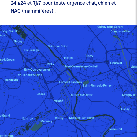
24h/24 et 7j/7
pour toute urgence chat, chien et
NAC (mammifères) !