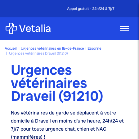
Appel gratuit - 24h/24 & 7j/7
Accueil
|
Urgences vétérinaires en Ile-de-France
|
Essonne
|
Urgences vétérinaires Draveil (91210)
Urgences
vétérinaires
Draveil (91210)
Nos
vétérinaires de garde
se déplacent à votre
domicile à Draveil en moins d'une heure,
24h/24 et
7j/7
pour toute urgence chat, chien et NAC
(mammifères) !