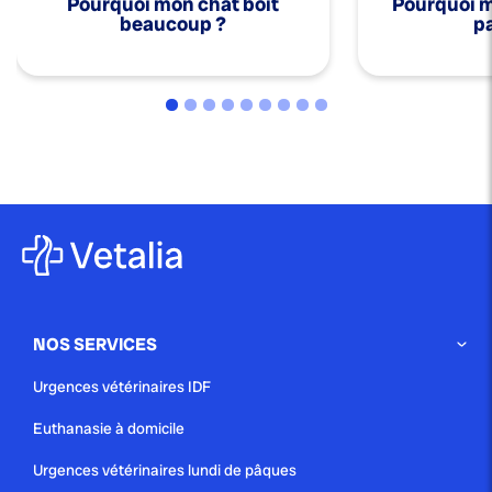
Pourquoi mon chat boit
Pourquoi mo
beaucoup ?
pa
NOS SERVICES
Urgences vétérinaires IDF
Euthanasie à domicile
Urgences vétérinaires lundi de pâques