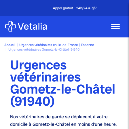
Appel gratuit - 24h/24 & 7j/7
Accueil
|
Urgences vétérinaires en Ile-de-France
|
Essonne
|
Urgences vétérinaires Gometz-le-Châtel (91940)
Urgences
vétérinaires
Gometz-le-Châtel
(91940)
Nos
vétérinaires de garde
se déplacent à votre
domicile à Gometz-le-Châtel en moins d'une heure,