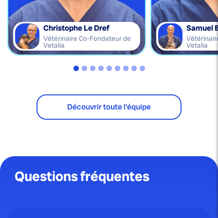
Christophe Le Dref
Samuel 
Vétérinaire Co-Fondateur de
Vétérinai
Vetalia
Vetalia
Découvrir toute l'équipe
Questions fréquentes