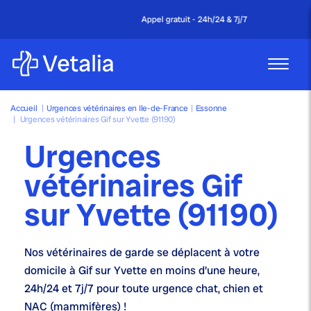
Appel gratuit - 24h/24 & 7j/7
Accueil
|
Urgences vétérinaires en Ile-de-France
|
Essonne
|
Urgences vétérinaires Gif sur Yvette (91190)
Urgences
vétérinaires Gif
sur Yvette (91190)
Nos
vétérinaires de garde
se déplacent à votre
domicile à Gif sur Yvette en moins d'une heure,
24h/24 et 7j/7
pour toute urgence chat, chien et
NAC (mammifères) !