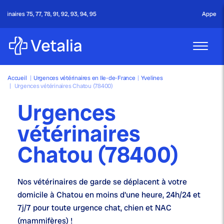
5
Appel gratuit - 24h/24 & 7j/7
Accueil
|
Urgences vétérinaires en Ile-de-France
|
Yvelines
|
Urgences vétérinaires Chatou (78400)
Urgences
vétérinaires
Chatou (78400)
Nos
vétérinaires de garde
se déplacent à votre
domicile à Chatou en moins d'une heure,
24h/24 et
7j/7
pour toute urgence chat, chien et NAC
(mammifères) !