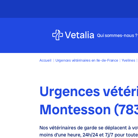
Qui sommes-nous ?
Accueil
|
Urgences vétérinaires en Ile-de-France
|
Yvelines
|
Urgences vétér
Montesson (78
Nos
vétérinaires de garde
se déplacent à vo
moins d'une heure,
24h/24 et 7j/7
pour toute