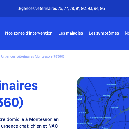
Appel gr
Nos zones d’intervention
Les maladies
Les symptômes
No
Urgences vétérinaires Montesson (78360)
inaires
360)
tre domicile à Montesson en
 urgence chat, chien et NAC