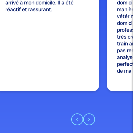
arrivé à mon domicile. Il a été
domicil
réactif et rassurant.
manièr
vétérin
domici
profes
très cr
train a
pas re
analysé
perfect
de ma p