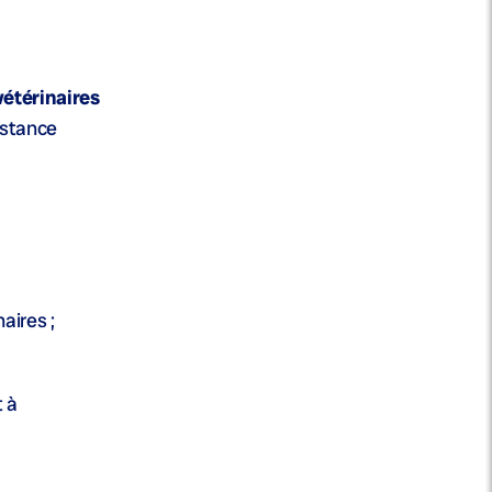
vétérinaires
istance
aires ;
t à