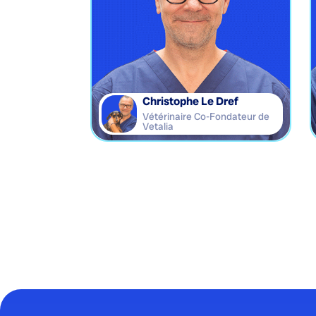
Christophe Le Dref
Vétérinaire Co-Fondateur de
Vetalia