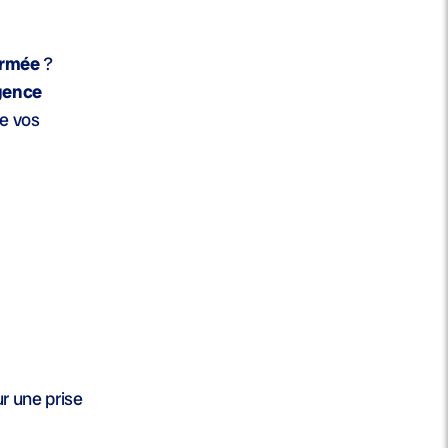
ermée
?
gence
de vos
 une prise