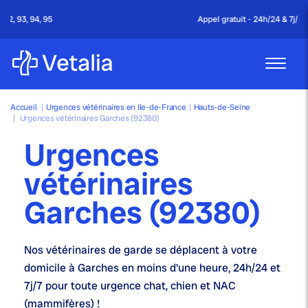
Appel gratuit - 24h/24 & 7j/7
Accueil
|
Urgences vétérinaires en Ile-de-France
|
Hauts-de-Seine
|
Urgences vétérinaires Garches (92380)
Urgences
vétérinaires
Garches (92380)
Nos
vétérinaires de garde
se déplacent à votre
domicile à Garches en moins d'une heure,
24h/24 et
7j/7
pour toute urgence chat, chien et NAC
(mammifères) !