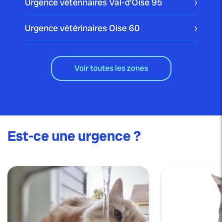
Urgence vétérinaires Val-d'Oise
95
Urgence vétérinaires Oise
60
Voir toutes les zones
Est-ce une urgence ?