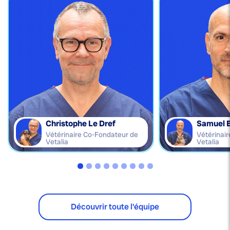
Christophe Le Dref
Samuel 
Vétérinaire Co-Fondateur de
Vétérinai
Vetalia
Vetalia
Découvrir toute l'équipe