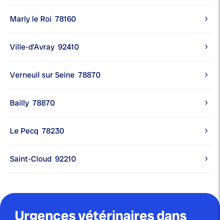
Marly le Roi
78160
Ville-d’Avray
92410
Verneuil sur Seine
78870
Bailly
78870
Le Pecq
78230
Saint-Cloud
92210
Urgences vétérinaires dans