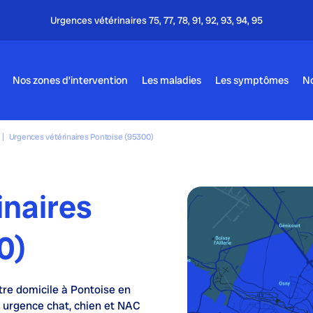
Nos zones d’intervention
Les maladies
Les symptômes
No
|
Urgences vétérinaires Pontoise (95300)
inaires
0)
tre domicile à Pontoise en
 urgence chat, chien et NAC