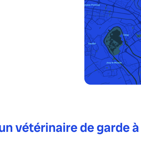
n vétérinaire de garde à