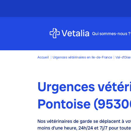
Qui sommes-nous ?
Accueil
|
Urgences vétérinaires en Ile-de-France
|
Val-d’Oise
Urgences vétér
Pontoise (9530
Nos
vétérinaires de garde
se déplacent à vo
moins d'une heure,
24h/24 et 7j/7
pour toute