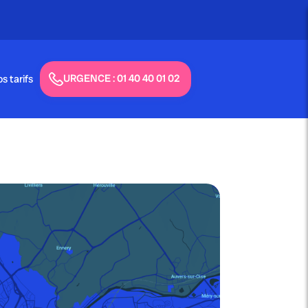
Appel gratuit - 24h/24 & 7j/7
URGENCE : 01 40 40 01 02
s tarifs