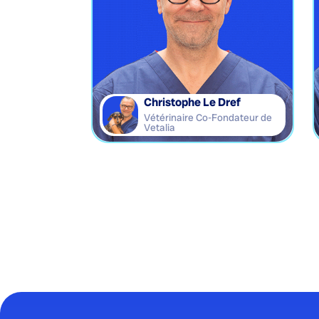
Christophe Le Dref
Vétérinaire Co-Fondateur de
Vetalia