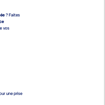
mée
? Faites
ce
de vos
our une prise