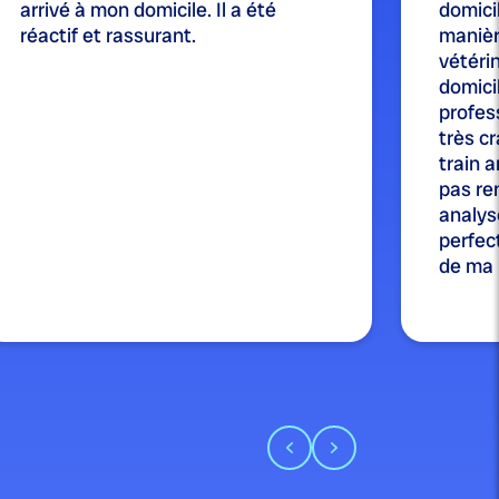
arrivé à mon domicile. Il a été
domicil
réactif et rassurant.
manièr
vétérin
domici
profes
très cr
train a
pas re
analysé
perfect
de ma p