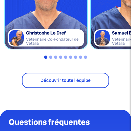
Christophe Le Dref
Samuel 
Vétérinaire Co-Fondateur de
Vétérinai
Vetalia
Vetalia
Découvrir toute l'équipe
Questions fréquentes