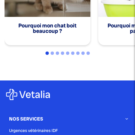
Pourquoi mon chat boit
Pourquoi mo
beaucoup ?
pa
NOS SERVICES
Urgences vétérinaires IDF