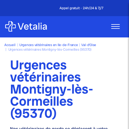
Appel gratuit - 24h/24 & 7j/7
Accueil
|
Urgences vétérinaires en Ile-de-France
|
Val-d’Oise
|
Urgences vétérinaires Montigny-lès-Cormeilles (95370)
Urgences
vétérinaires
Montigny-lès-
Cormeilles
(95370)
Nos
vétérinaires de garde
se déplacent à votre