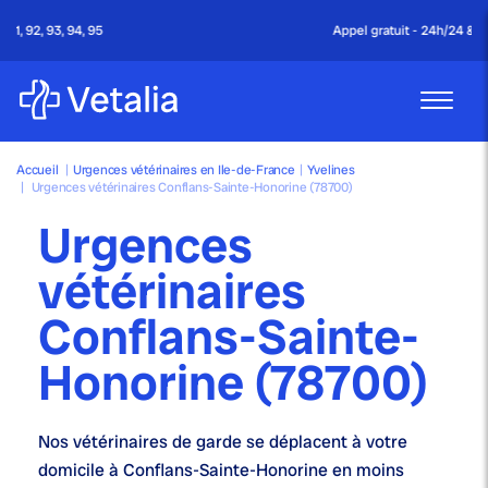
Appel gratuit - 24h/24 & 7j/7
Accueil
|
Urgences vétérinaires en Ile-de-France
|
Yvelines
|
Urgences vétérinaires Conflans-Sainte-Honorine (78700)
Urgences
vétérinaires
Conflans-Sainte-
Honorine (78700)
Nos
vétérinaires de garde
se déplacent à votre
domicile à Conflans-Sainte-Honorine en moins