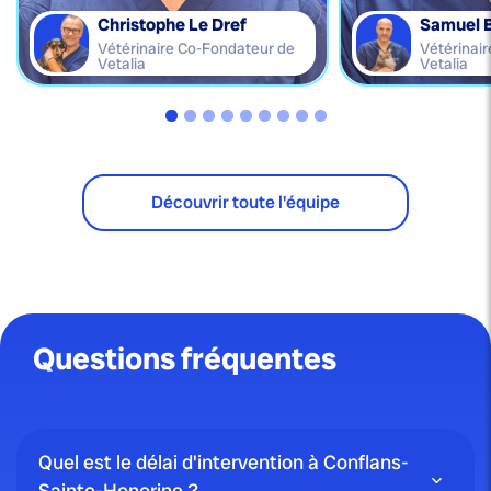
Christophe Le Dref
Samuel 
Vétérinaire Co-Fondateur de
Vétérinai
Vetalia
Vetalia
Découvrir toute l'équipe
Questions fréquentes
Quel est le délai d'intervention à Conflans-
Sainte-Honorine ?