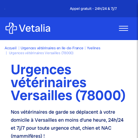
Appel gratuit - 24h/24 & 7j/7
Accueil
|
Urgences vétérinaires en Ile-de-France
|
Yvelines
|
Urgences vétérinaires Versailles (78000)
Urgences
vétérinaires
Versailles (78000)
Nos
vétérinaires de garde
se déplacent à votre
domicile à Versailles en moins d'une heure,
24h/24
et 7j/7
pour toute urgence chat, chien et NAC
(mammifères) !