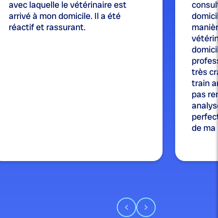
avec laquelle le vétérinaire est
consul
arrivé à mon domicile. Il a été
domicil
réactif et rassurant.
manièr
vétérin
domici
profes
très cr
train a
pas re
analysé
perfect
de ma p