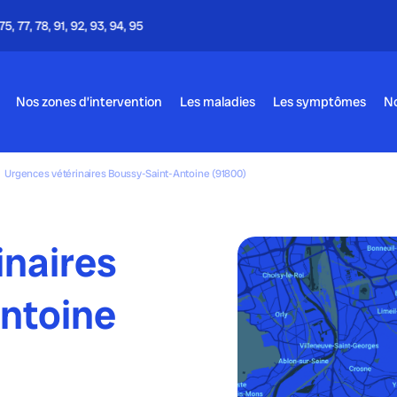
Appel gratuit - 24h/24 & 7j/7
Nos zones d’intervention
Les maladies
Les symptômes
No
Urgences vétérinaires Boussy-Saint-Antoine (91800)
inaires
ntoine