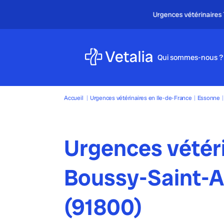
Qui sommes-nous ?
Accueil
|
Urgences vétérinaires en Ile-de-France
|
Essonne
|
Urgences vétér
Boussy-Saint-A
(91800)