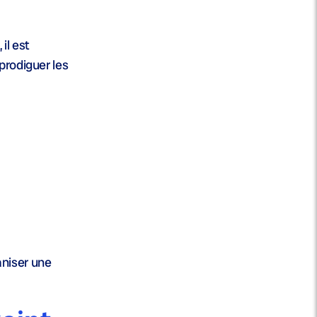
, il est
prodiguer les
aniser une