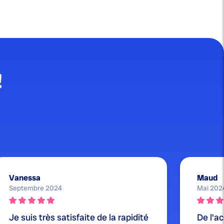
!
Vanessa
Maud
Septembre 2024
Mai 202
Je suis très satisfaite de la rapidité
De l'ac