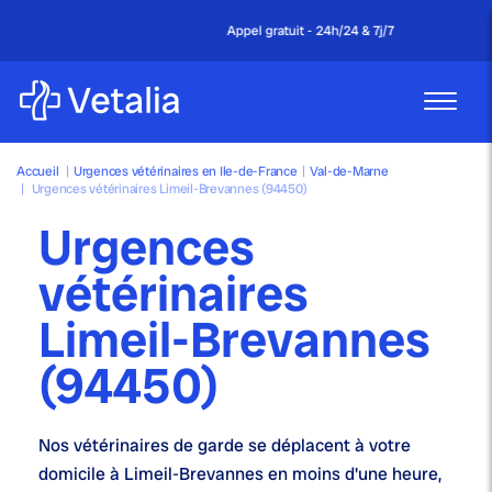
Appel gratuit - 24h/24 & 7j/7
Accueil
|
Urgences vétérinaires en Ile-de-France
|
Val-de-Marne
|
Urgences vétérinaires Limeil-Brevannes (94450)
Urgences
vétérinaires
Limeil-Brevannes
(94450)
Nos
vétérinaires de garde
se déplacent à votre
domicile à Limeil-Brevannes en moins d'une heure,