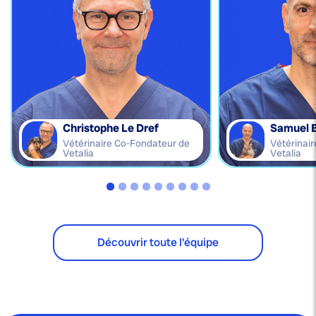
Christophe Le Dref
Samuel 
Vétérinaire Co-Fondateur de
Vétérinai
Vetalia
Vetalia
Découvrir toute l'équipe