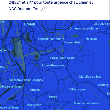
24h/24 et 7j/7
pour toute urgence chat, chien et
NAC (mammifères) !