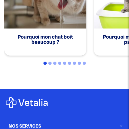
Pourquoi mon chat boit
Pourquoi mo
beaucoup ?
pa
NOS SERVICES