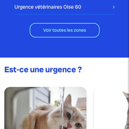
Urgence vétérinaires Oise
60
Voir toutes les zones
Est-ce une urgence ?